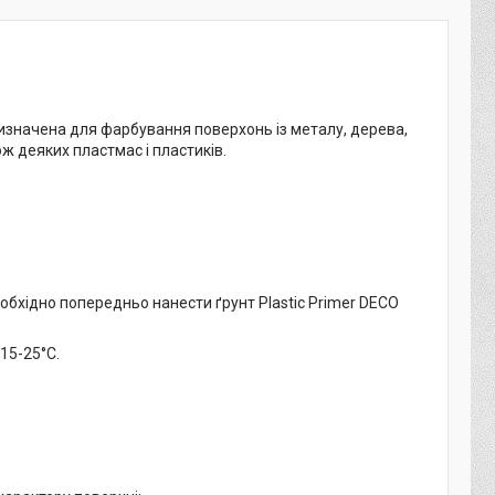
значена для фарбування поверхонь із металу, дерева,
ож деяких пластмас і пластиків.
еобхідно попередньо нанести ґрунт Plastic Primer DECO
15-25°C.