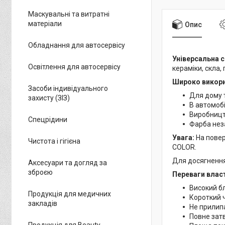
Маскувальні та витратні
матеріали
Опис
Обладнання для автосервісу
Універсальна с
Освітлення для автосервісу
кераміки, скла,
Широко викори
Засоби індивідуального
Для дому т
захисту (ЗІЗ)
В автомоб
Виробницт
Спецрідини
Фарба неза
Увага:
На повер
Чистота і гігієна
COLOR.
Для досягнення
Аксесуари та догляд за
зброєю
Переваги власт
Високий бл
Продукція для медичних
Короткий ч
закладів
Не прилипа
Повне затв