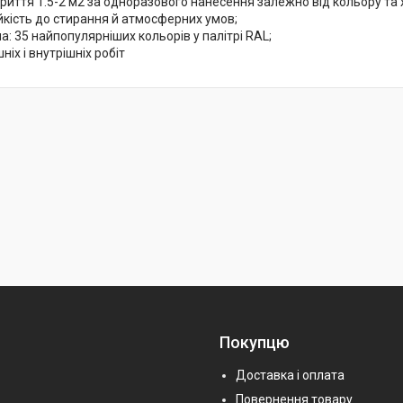
иття 1.5-2 м2 за одноразового нанесення залежно від кольору та 
йкість до стирання й атмосферних умов;
а: 35 найпопулярніших кольорів у палітрі RAL;
ніх і внутрішніх робіт
Покупцю
Доставка і оплата
Повернення товару