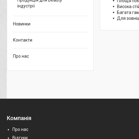
Продукція для Beauty
Площа покр
індустрії
Висока сті
Багата гам
Для зовніш
Новинки
Контакти
Про нас
Компанія
Про нас
Відгуки