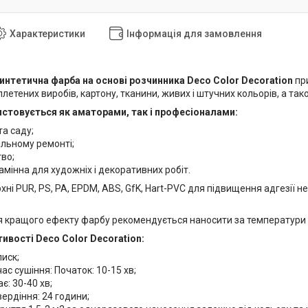
Характеристики
Інформація для замовлення
интетична фарба на основі розчинника Deco Color Decoration
при
 плетених виробів, картону, тканини, живих і штучних кольорів, а так
стовується як аматорами, так і професіоналами:
а саду;
ільному ремонті;
во;
мінна для художніх і декоративних робіт.
хні PUR, PS, PA, EPDM, ABS, GfK, Hart-PVC для підвищення адгезії н
 кращого ефекту фарбу рекомендується наносити за температури 
ивості Deco Color Decoration:
иск;
ас сушіння: Початок: 10-15 хв;
є: 30-40 хв;
ердіння: 24 години;