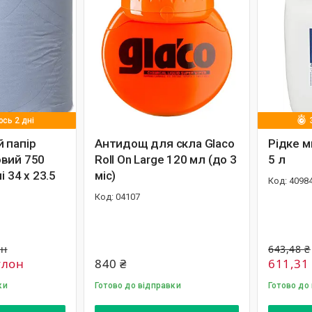
сь 2 дні
 папір
Антидощ для скла Glaco
Рідке м
вий 750
Roll On Large 120 мл (до 3
5 л
і 34 х 23.5
міс)
4098
04107
он
643,48 ₴
улон
840 ₴
611,31
ки
Готово до відправки
Готово до