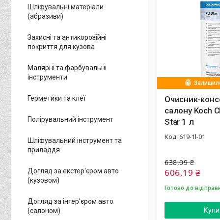
Шліфувальні матеріали
(абразиви)
Захисні та антикорозійні
покриття для кузова
Малярні та фарбувальні
інструменти
Залишило
Герметики та клеї
Очисник-конс
салону Koch C
Полірувальний інструмент
Star 1 л
619-1l-01
Шліфувальний інструмент та
приладдя
638,09 ₴
Догляд за екстер'єром авто
606,19 ₴
(кузовом)
Готово до відправ
Догляд за інтер'єром авто
Купи
(салоном)