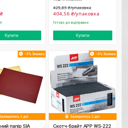
425,85 ₴/упаковка
 ₴
404,56 ₴/упаковка
ті
Готово до відправки
Купити
Купити
–5%
–5%
Залишилось 2 дні
Залишилось 2 дні
ий папір SIA
Скотч-брайт APP WS-222