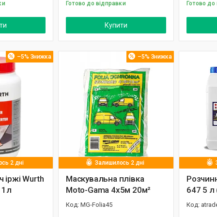
ки
Готово до відправки
Готово до
ти
Купити
–5%
–5%
сь 2 дні
Залишилось 2 дні
 іржі Wurth
Маскувальна плівка
Розчин
 1л
Moto-Gama 4х5м 20м²
647 5 л 
MG-Folia45
atrad