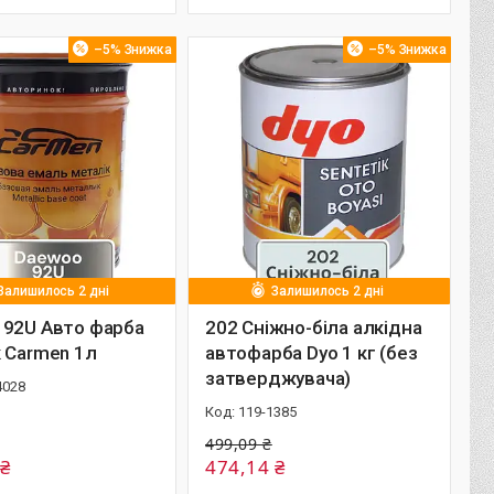
–5%
–5%
Залишилось 2 дні
Залишилось 2 дні
 92U Авто фарба
202 Сніжно-біла алкідна
 Carmen 1л
автофарба Dyo 1 кг (без
затверджувача)
4028
119-1385
499,09 ₴
 ₴
474,14 ₴