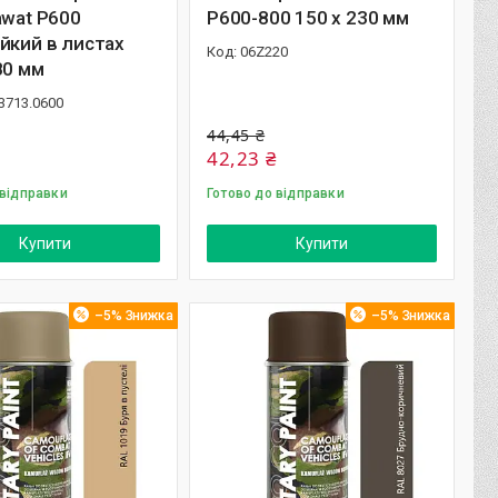
awat P600
P600-800 150 x 230 мм
йкий в листах
06Z220
80 мм
3713.0600
44,45 ₴
42,23 ₴
 відправки
Готово до відправки
Купити
Купити
–5%
–5%