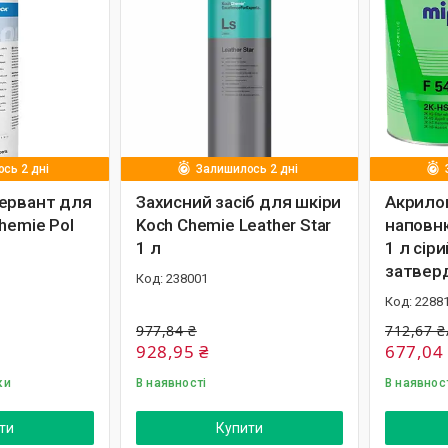
сь 2 дні
Залишилось 2 дні
ервант для
Захисний засіб для шкіри
Акрилов
hemie Pol
Koch Chemie Leather Star
наповню
1 л
1 л сіри
затверд
238001
2288
977,84 ₴
712,67 
928,95 ₴
677,04
ки
В наявності
В наявнос
ти
Купити