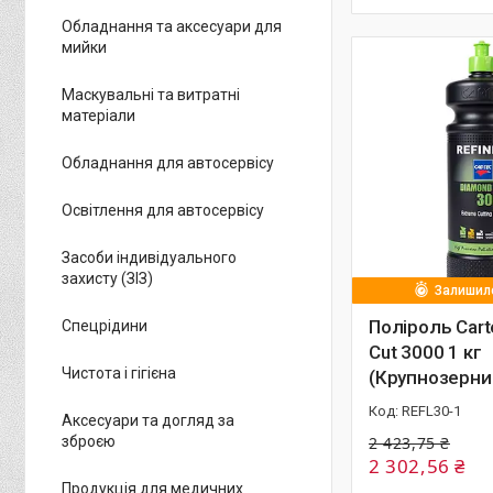
Обладнання та аксесуари для
мийки
Маскувальні та витратні
матеріали
Обладнання для автосервісу
Освітлення для автосервісу
Засоби індивідуального
захисту (ЗІЗ)
Залишило
Поліроль Cart
Спецрідини
Cut 3000 1 кг
Чистота і гігієна
(Крупнозерни
REFL30-1
Аксесуари та догляд за
зброєю
2 423,75 ₴
2 302,56 ₴
Продукція для медичних