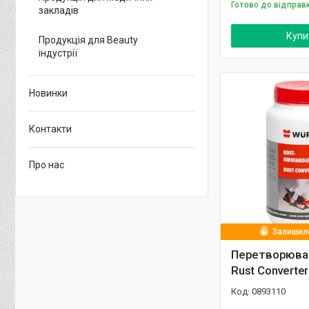
Готово до відправ
закладів
Купи
Продукція для Beauty
індустрії
Новинки
Контакти
Про нас
Залишило
Перетворювач
Rust Converter
0893110