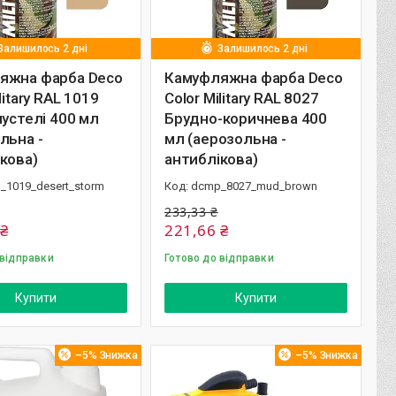
Залишилось 2 дні
Залишилось 2 дні
яжна фарба Deco
Камуфляжна фарба Deco
litary RAL 1019
Color Military RAL 8027
пустелі 400 мл
Брудно-коричнева 400
льна -
мл (аерозольна -
кова)
антиблікова)
_1019_desert_storm
dcmp_8027_mud_brown
233,33 ₴
 ₴
221,66 ₴
 відправки
Готово до відправки
Купити
Купити
–5%
–5%