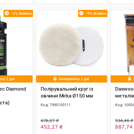
–5%
–5%
сь 2 дні
Залишилось 2 дні
ec Diamond
Полірувальний круг із
Daewoo
овчини Mirka Ø150 мм
металік
ста)
7990150111
1050
476,07 ₴
934,46 ₴
452,27 ₴
887,74