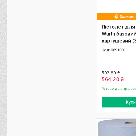
Залишило
Пістолет для
Wurth базови
картушевий (
0891001
593,89 ₴
564,20 ₴
Готово до відправ
Купи