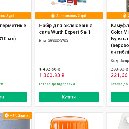
сь 2 дні
Залишилось 2 дні
 герметиків
Набір для вклеювання
Камуфл
й
скла Wurth Expert 5 в 1
Color Mi
310 мл)
Буря в 
0890023703
(аерозо
антиблі
dcmp
1 432,56 ₴
233,33 ₴
1 360,93 ₴
221,66
ки
Готово до відправки
Готово до
ти
Купити
–5%