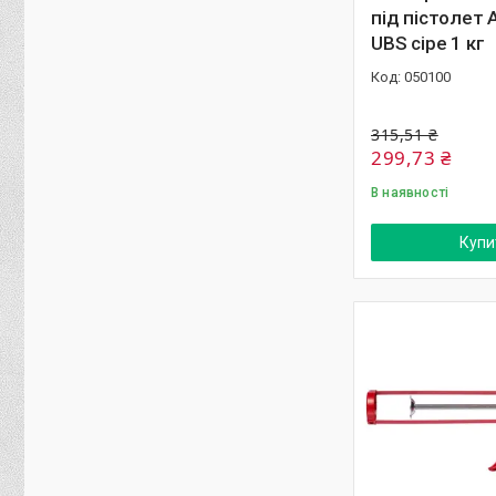
під пістолет 
UBS сіре 1 кг
050100
315,51 ₴
299,73 ₴
В наявності
Купи