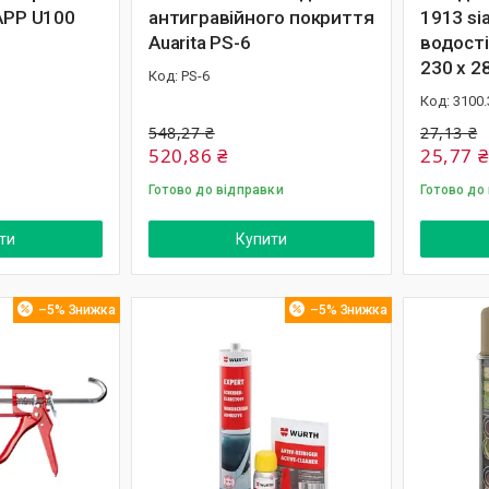
APP U100
антигравійного покриття
1913 si
Auarita PS-6
водості
230 х 2
PS-6
3100.
548,27 ₴
27,13 ₴
520,86 ₴
25,77 ₴
Готово до відправки
Готово до
ти
Купити
–5%
–5%