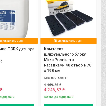
Залишилось 2 дні
Залишилось 2 дні
ило TORK для рук
Комплект
шліфувального блоку
Mirka Premium з
40
насадками 40 отворів 70
x 198 мм
8391520111
4 469,86 ₴
 ₴
4 246,37 ₴
 відправки
Готово до відправки