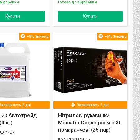
 відправки
Готово до відправки
Купити
Купити
–5%
–5%
Залишилось 2 дні
Залишилось 2 дні
ник Автотрейд
Нітрилові рукавички
(4 кг)
Mercator Gogrip розмір XL
помаранчеві (25 пар)
e_647_5
RP30025005