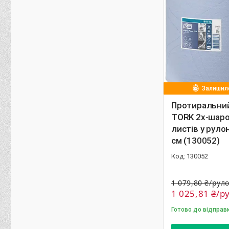
Залишило
Протиральний
TORK 2х-шаро
листів у рулон
см (130052)
130052
1 079,80 ₴/рул
1 025,81 ₴/р
Готово до відправ