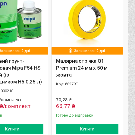
Залишилось 2 дні
Залишилось 2 дні
ий грунт-
Малярна стрічка Q1
вач Mipa F54 HS
Premium 24 мм х 50 м
й (із
жовта
ником H5 0.25 л)
68279F
100021S
₴/комплект
70,28 ₴
 ₴/комплект
66,77 ₴
ті
Готово до відправки
Купити
Купити