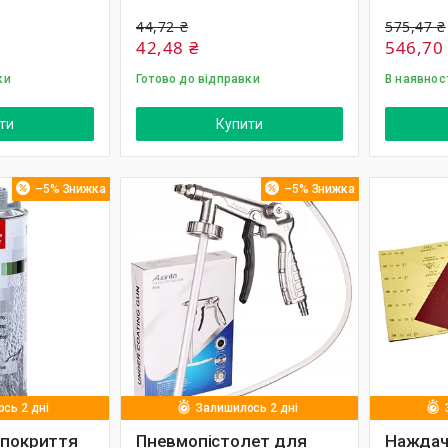
44,72 ₴
575,47 ₴
42,48 ₴
546,70
ки
Готово до відправки
В наявнос
ти
Купити
–5%
–5%
сь 2 дні
Залишилось 2 дні
 покриття
Пневмопістолет для
Наждачн