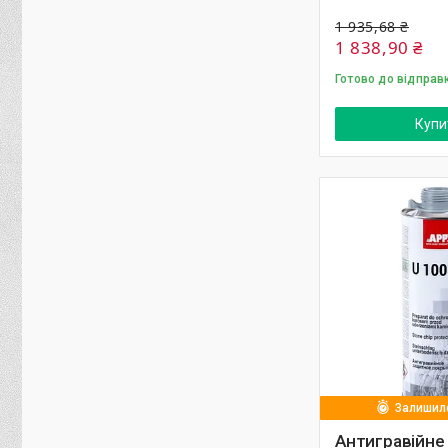
1 935,68 ₴
1 838,90 ₴
Готово до відправ
Купи
Залишило
Антигравійне