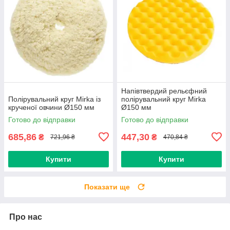
Напівтвердий рельєфний
Полірувальний круг Mirka із
полірувальний круг Mirka
крученої овчини Ø150 мм
Ø150 мм
Готово до відправки
Готово до відправки
685,86
447,30
₴
₴
721,96 ₴
470,84 ₴
Купити
Купити
Показати ще
Про нас