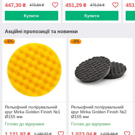
447,30
451,29
451
₴
₴
470,84 ₴
475,04 ₴
Купити
Купити
Акційні пропозиції та новинки
–5%
–5%
Рельєфний полірувальний
Рельєфний полірувальний
круг Mirka Golden Finish №1
круг Mirka Golden Finish №2
Ø155 мм
Ø155 мм
Готово до відправки
Готово до відправки
1 121,92
1 023,04
₴
₴
1 180,97 ₴
1 076,88 ₴