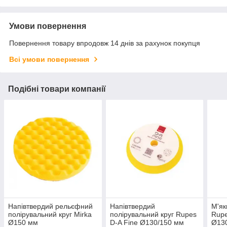
Умови повернення
Повернення товару впродовж 14 днів за рахунок покупця
Всі умови повернення
Подібні товари компанії
Напівтвердий рельєфний
Напівтвердий
М'як
полірувальний круг Mirka
полірувальний круг Rupes
Rupe
Ø150 мм
D-A Fine Ø130/150 мм
Ø13