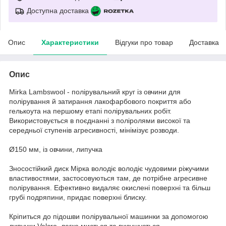
Доступна доставка
Опис
Характеристики
Відгуки про товар
Доставка
Опис
Mirka Lambswool - полірувальний круг із овчини для
полірування й затирання лакофарбового покриття або
гелькоута на першому етапі полірувальних робіт.
Використовується в поєднанні з поліролями високої та
середньої ступенів агресивності, мінімізує розводи.
Ø150 мм, із овчини, липучка
Зносостійкий диск Мірка володіє володіє чудовими ріжучими
властивостями, застосовуються там, де потрібне агресивне
полірування. Ефективно видаляє окислені поверхні та більш
грубі подряпини, придає поверхні блиску.
Кріпиться до підошви полірувальної машинки за допомогою
липучки Velcro, легко миється та висушується.