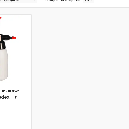
зпилювач
adex 1 л