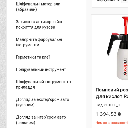
Шліфувальні матеріали
(абразиви)
Захисні та антикорозійні
покриття для кузова
Малярні та фарбувальні
інструменти
Герметики та клеї
Полірувальний інструмент
Шліфувальний інструмент та
приладдя
Помповий ро
для кислот R
Догляд за екстер'єром авто
(кузовом)
681000_1
1 394,53 ₴
Догляд за інтер'єром авто
(салоном)
Немає в наявності