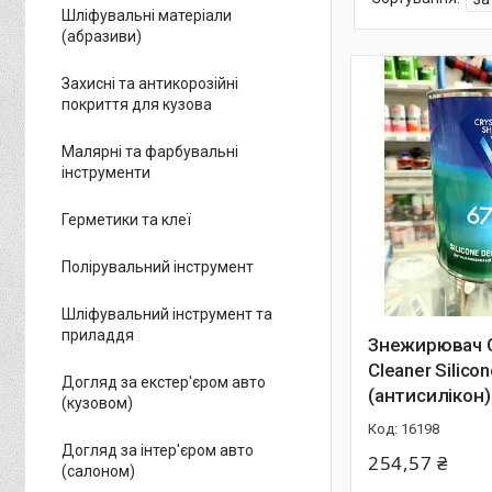
Шліфувальні матеріали
(абразиви)
Захисні та антикорозійні
покриття для кузова
Малярні та фарбувальні
інструменти
Герметики та клеї
Полірувальний інструмент
Шліфувальний інструмент та
приладдя
Знежирювач Cr
Cleaner Silico
Догляд за екстер'єром авто
(антисилікон)
(кузовом)
16198
Догляд за інтер'єром авто
254,57 ₴
(салоном)