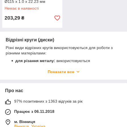
Ø115 х 1.0 х 22.23 мм
Немає в наявності
203,29
₴
Відрізні круги (диски)
Різні види відрізних кругів використовуються для роботи з
різними матеріалами:
для різання металу:
використовуються
електрокорундові диски
Показати все
для різання цегли та шиферу:
використовуються
круги з карбіду кремнію, а для міцніших матеріалів,
таких як бетон або камінь використовують диски з
алмазної крихти
Про нас
для різання по дереву:
використовуються круги з
97% позитивних з 1363 відгуків за рік
різним абразивним напиленням
На які основні критерії варто звернути увагу при покупці:
Працює з 06.11.2018
діаметр круга та посадкового отвору
м. Вінниця
призначення: кожен відрізний диск виготовляється
Вінниця, Україна