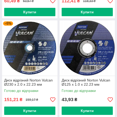
60,49
112,41
₴
₴
63,67 ₴
118,33 ₴
Купити
Купити
–5%
Диск відрізний Norton Vulcan
Диск відрізний Norton Vulcan
Ø230 х 2.0 х 22.23 мм
Ø125 х 1.0 х 22.23 мм
Готово до відправки
Готово до відправки
151,21
43,93
₴
₴
159,17 ₴
Купити
Купити