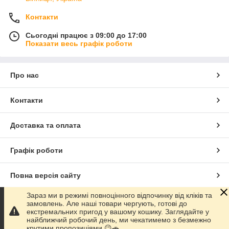
для роботи з певними типами матеріалів
Контакти
швидкість обертання: максимальна кількість обертів
диска має збігатися з аналогічним показником
Сьогодні працює з 09:00 до 17:00
інструменту
Показати весь графік роботи
У нашому каталозі та на полицях магазину представлена
продукція найвідоміших компаній: 3М (США), Norton (США)
та багато інших світових брендів.
Про нас
Наші досвідчені консультанти допоможуть підібрати вам
найкращі матеріали, а також всі необхідні аксесуари для
Контакти
якісної та швидкої роботи.
Доставка та оплата
Графік роботи
Повна версія сайту
Зараз ми в режимі повноцінного відпочинку від кліків та
Сайт створено на маркетплейсі
Prom.ua
замовлень. Але наші товари чергують, готові до
екстремальних пригод у вашому кошику. Заглядайте у
найближчий робочий день, ми чекатимемо з безмежно
Політика конфіденційності
крутими пропозиціями 😉🚗.