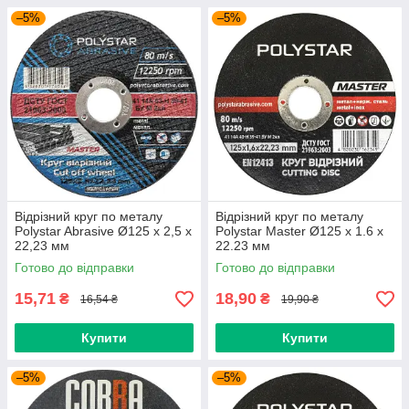
–5%
–5%
Відрізний круг по металу
Відрізний круг по металу
Polystar Abrasive Ø125 х 2,5 х
Polystar Master Ø125 х 1.6 х
22,23 мм
22.23 мм
Готово до відправки
Готово до відправки
15,71
18,90
₴
₴
16,54 ₴
19,90 ₴
Купити
Купити
–5%
–5%