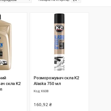
ний
Розморожувач скла K2
ач скла K2
Alaska 750 мл
 л
K608
160,92 ₴