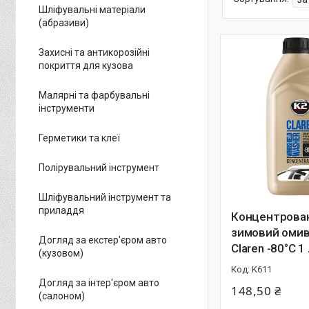
Шліфувальні матеріали
(абразиви)
Захисні та антикорозійні
покриття для кузова
Малярні та фарбувальні
інструменти
Герметики та клеї
Полірувальний інструмент
Шліфувальний інструмент та
приладдя
Концентрова
зимовий омив
Догляд за екстер'єром авто
Claren -80°C 1
(кузовом)
K611
Догляд за інтер'єром авто
148,50 ₴
(салоном)