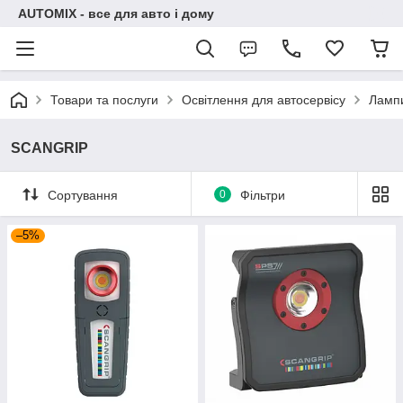
AUTOMIX - все для авто і дому
Товари та послуги
Освітлення для автосервісу
Лампи
SCANGRIP
Сортування
0
Фільтри
–5%