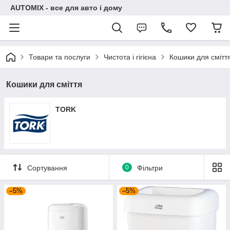
AUTOMIX - все для авто і дому
Товари та послуги
Чистота і гігієна
Кошики для смітт
Кошики для сміття
TORK
Сортування
0
Фільтри
–5%
–5%