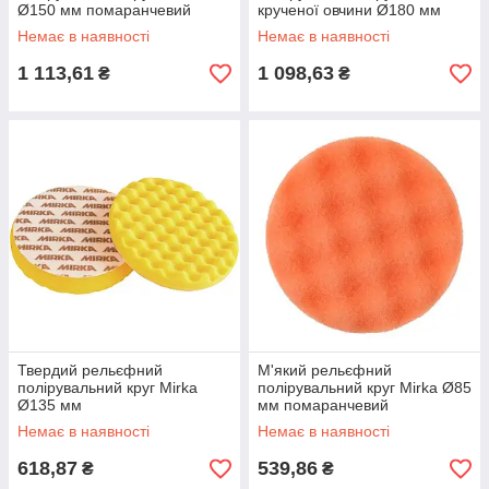
Ø150 мм помаранчевий
крученої овчини Ø180 мм
Немає в наявності
Немає в наявності
1 113,61
1 098,63
₴
₴
Твердий рельєфний
М'який рельєфний
полірувальний круг Mirka
полірувальний круг Mirka Ø85
Ø135 мм
мм помаранчевий
Немає в наявності
Немає в наявності
618,87
539,86
₴
₴