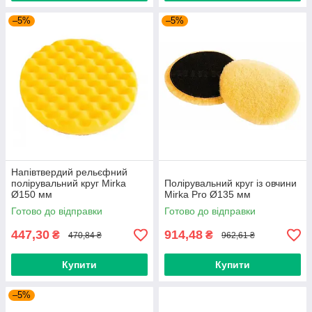
–5%
–5%
Напівтвердий рельєфний
полірувальний круг Mirka
Полірувальний круг із овчини
Ø150 мм
Mirka Pro Ø135 мм
Готово до відправки
Готово до відправки
447,30
914,48
₴
₴
470,84 ₴
962,61 ₴
Купити
Купити
–5%