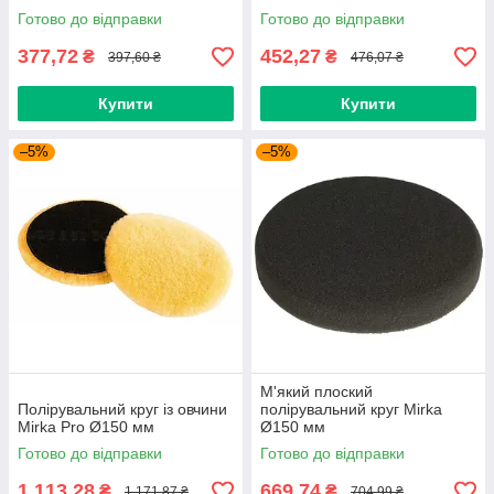
Готово до відправки
Готово до відправки
377,72
452,27
₴
₴
397,60 ₴
476,07 ₴
Купити
Купити
–5%
–5%
М'який плоский
Полірувальний круг із овчини
полірувальний круг Mirka
Mirka Pro Ø150 мм
Ø150 мм
Готово до відправки
Готово до відправки
1 113,28
669,74
₴
₴
1 171,87 ₴
704,99 ₴