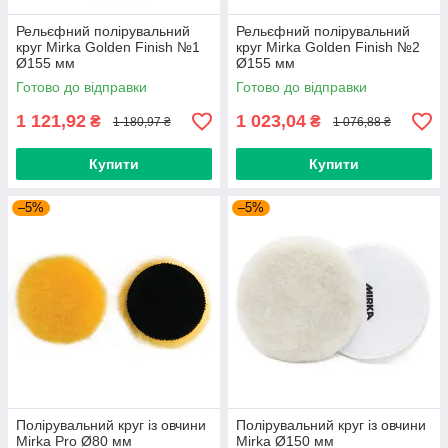
Рельєфний полірувальний
Рельєфний полірувальний
круг Mirka Golden Finish №1
круг Mirka Golden Finish №2
Ø155 мм
Ø155 мм
Готово до відправки
Готово до відправки
1 121,92
1 023,04
₴
₴
1 180,97 ₴
1 076,88 ₴
Купити
Купити
–5%
–5%
Полірувальний круг із овчини
Полірувальний круг із овчини
Mirka Pro Ø80 мм
Mirka Ø150 мм