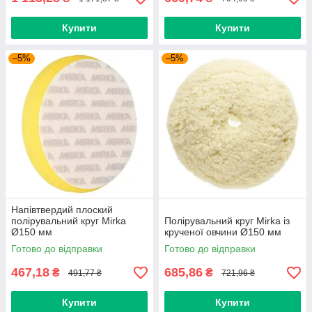
Купити
Купити
–5%
–5%
Напівтвердий плоский
полірувальний круг Mirka
Полірувальний круг Mirka із
Ø150 мм
крученої овчини Ø150 мм
Готово до відправки
Готово до відправки
467,18
685,86
₴
₴
491,77 ₴
721,96 ₴
Купити
Купити