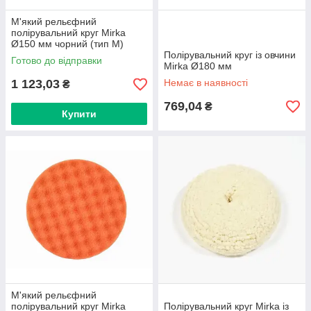
М'який рельєфний
полірувальний круг Mirka
Ø150 мм чорний (тип M)
Полірувальний круг із овчини
Готово до відправки
Mirka Ø180 мм
1 123,03
Немає в наявності
₴
769,04
₴
Купити
М'який рельєфний
полірувальний круг Mirka
Полірувальний круг Mirka із