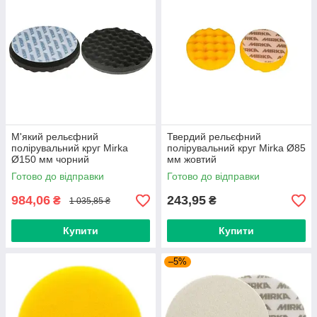
М'який рельєфний
Твердий рельєфний
полірувальний круг Mirka
полірувальний круг Mirka Ø85
Ø150 мм чорний
мм жовтий
Готово до відправки
Готово до відправки
984,06
243,95
₴
₴
1 035,85 ₴
Купити
Купити
–5%