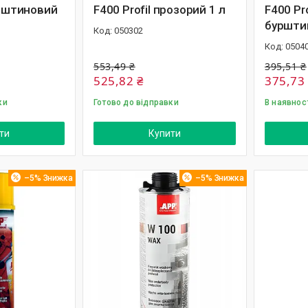
урштиновий
F400 Profil прозорий 1 л
F400 Pro
буршти
050302
0504
553,49 ₴
395,51 ₴
525,82 ₴
375,73
ки
Готово до відправки
В наявнос
ти
Купити
–5%
–5%