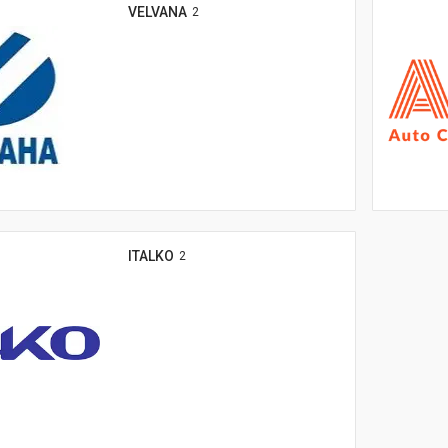
VELVANA
2
ITALKO
2