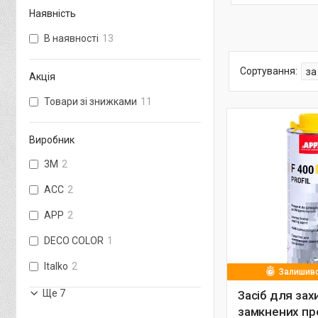
Наявність
В наявності
13
Акція
Товари зі знижками
11
Виробник
3М
2
ACC
2
APP
2
DECO COLOR
1
Italko
2
Залишивс
Ще 7
Засіб для зах
замкнених пр