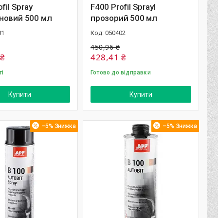
fil Spray
F400 Profil Sprayl
новий 500 мл
прозорий 500 мл
01
050402
450,96 ₴
 ₴
428,41 ₴
ті
Готово до відправки
Купити
Купити
–5%
–5%