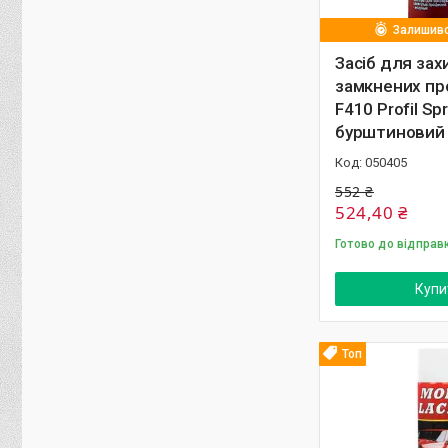
Залишивс
Засіб для зах
замкнених пр
F410 Profil Spr
бурштиновий 
050405
552 ₴
524,40 ₴
Готово до відправ
Купи
Топ