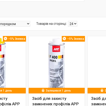
–5%
–5%
я 1 день
Залишився 1 день
исту
Засіб для захисту
Засіб д
офілів APP
замкнених профілів APP
замкнен