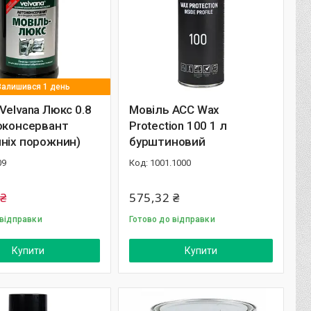
Залишився 1 день
Velvana Люкс 0.8
Мовіль ACC Wax
оконсервант
Protection 100 1 л
ніх порожнин)
бурштиновий
09
1001.1000
 ₴
575,32 ₴
 відправки
Готово до відправки
Купити
Купити