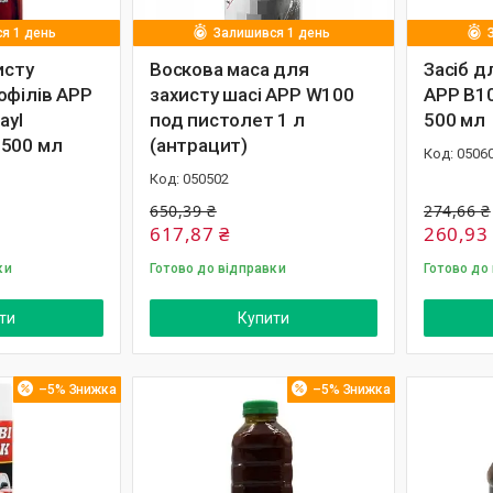
я 1 день
Залишився 1 день
исту
Воскова маса для
Засіб д
офілів APP
захисту шасі APP W100
APP B10
ayl
под пистолет 1 л
500 мл
500 мл
(антрацит)
0506
050502
650,39 ₴
274,66 ₴
617,87 ₴
260,93
ки
Готово до відправки
Готово до
ти
Купити
–5%
–5%