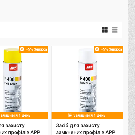
–5%
–5%
Залишився 1 день
Залишився 1 день
ля захисту
Засіб для захисту
их профілів APP
замкнених профілів APP