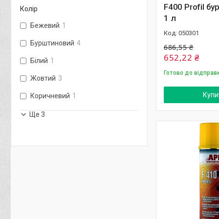
F400 Profil б
Колір
1 л
Бежевий
1
050301
Бурштиновий
4
686,55 ₴
652,22 ₴
Білий
1
Готово до відправ
Жовтий
3
Купи
Коричневий
1
Ще 3