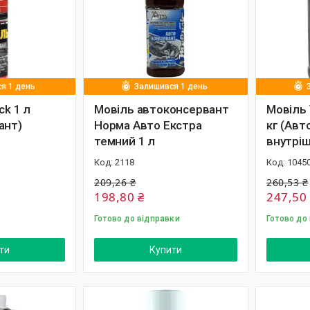
я 1 день
Залишився 1 день
ck 1 л
Мовіль автоконсервант
Мовіль 
ант)
Норма Авто Екстра
кг (Авт
темний 1 л
внутріш
2118
1045
209,26 ₴
260,53 ₴
198,80 ₴
247,50
Готово до відправки
Готово до
ти
Купити