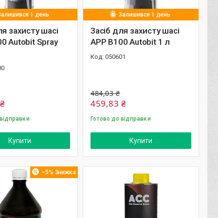
Залишився 1 день
Залишився 1 день
ля захисту шасі
Засіб для захисту шасі
0 Autobit Spray
APP B100 Autobit 1 л
050601
00
484,03 ₴
 ₴
459,83 ₴
 відправки
Готово до відправки
Купити
Купити
–5%