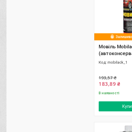
Залишивс
Мовіль Mobila
(автоконсерв
mobilack_1
193,57 ₴
183,89 ₴
В наявності
Купи