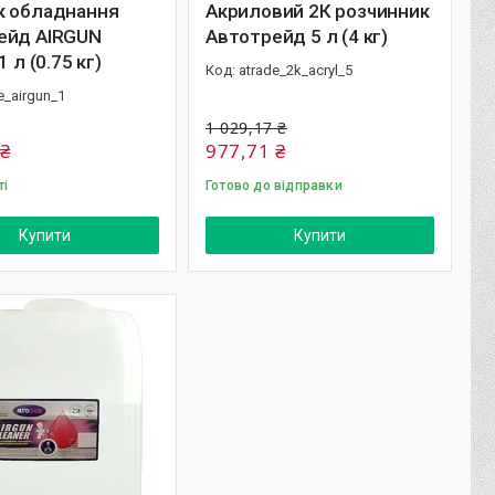
к обладнання
Акриловий 2К розчинник
ейд AIRGUN
Автотрейд 5 л (4 кг)
1 л (0.75 кг)
atrade_2k_acryl_5
e_airgun_1
1 029,17 ₴
 ₴
977,71 ₴
ті
Готово до відправки
Купити
Купити