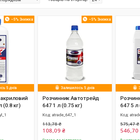
–5%
–5%
сь 5 днів
Залишилось 5 днів
 акриловий
Розчинник Автотрейд
Розчин
 (0.8 кг)
647 1 л (0.75 кг)
647 5 л 
yl_1
atrade_647_1
atrad
113,78 ₴
575,47 ₴
108,09 ₴
546,70