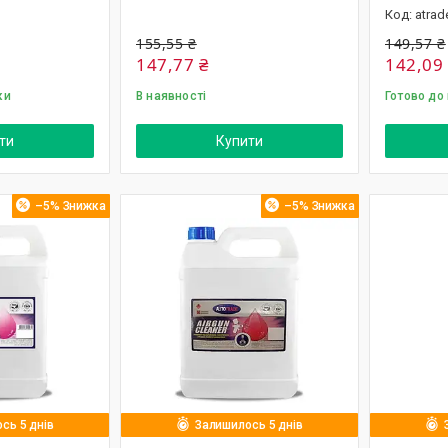
atrad
155,55 ₴
149,57 ₴
147,77 ₴
142,09
ки
В наявності
Готово до
ти
Купити
–5%
–5%
сь 5 днів
Залишилось 5 днів