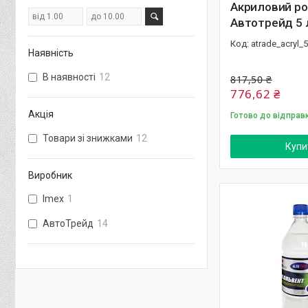
Акриловий ро
Автотрейд 5 л
atrade_acryl_5
Наявність
В наявності
12
817,50 ₴
776,62 ₴
Акція
Готово до відправ
Товари зі знижками
12
Купи
Виробник
Imex
1
АвтоТрейд
14