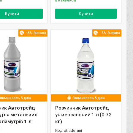
ті
В наявності
Купити
Купити
–5%
–5%
Залишилось 5 днів
Залишилось 5 днів
ник Автотрейд
Розчинник Автотрейд
c для металевих
універсальний 1 л (0.72
ерламутрів 1 л
кг)
)
atrade_uni