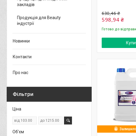
закладів
630,46 ₴
Продукція для Beauty
598,94 ₴
індустрії
Готово до відправ
Новинки
Купи
Контакти
Про нас
Фільтри
Ціна
Залишило
Об'єм