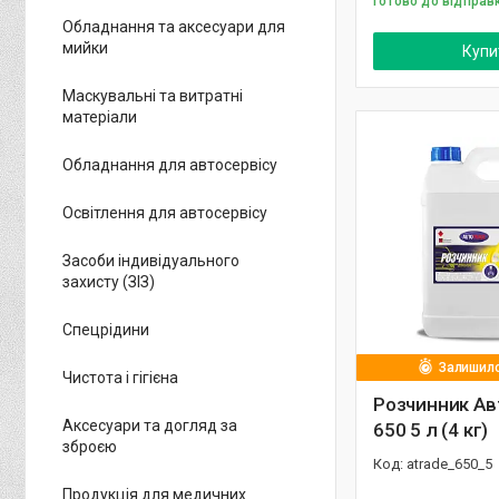
Готово до відправ
Обладнання та аксесуари для
мийки
Купи
Маскувальні та витратні
матеріали
Обладнання для автосервісу
Освітлення для автосервісу
Засоби індивідуального
захисту (ЗІЗ)
Спецрідини
Залишило
Чистота і гігієна
Розчинник А
Аксесуари та догляд за
650 5 л (4 кг)
зброєю
atrade_650_5
Продукція для медичних