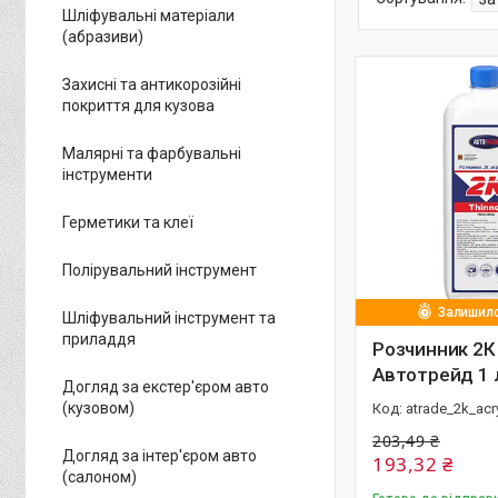
Шліфувальні матеріали
(абразиви)
Захисні та антикорозійні
покриття для кузова
Малярні та фарбувальні
інструменти
Герметики та клеї
Полірувальний інструмент
Залишило
Шліфувальний інструмент та
приладдя
Розчинник 2К
Автотрейд 1 л
Догляд за екстер'єром авто
(кузовом)
atrade_2k_acr
203,49 ₴
Догляд за інтер'єром авто
193,32 ₴
(салоном)