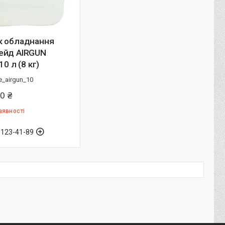
к обладнання
ейд AIRGUN
10 л (8 кг)
e_airgun_10
0 ₴
аявності
 123-41-89