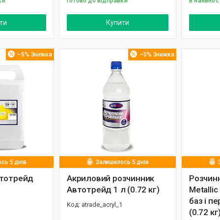
ки
Готово до відправки
В наявнос
ти
Купити
–5%
–5%
сь 5 днів
Залишилось 5 днів
втотрейд
Акриловий розчинник
Розчин
Автотрейд 1 л (0.72 кг)
Metalli
баз і п
atrade_acryl_1
(0.72 кг