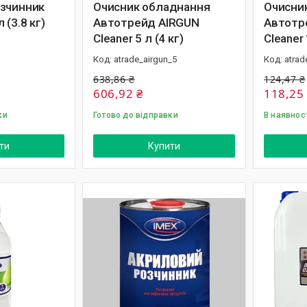
зчинник
Очисник обладнання
Очисни
 (3.8 кг)
Автотрейд AIRGUN
Автотр
Cleaner 5 л (4 кг)
Cleaner 
atrade_airgun_5
atrad
638,86 ₴
124,47 ₴
606,92 ₴
118,25
ки
Готово до відправки
В наявнос
ти
Купити