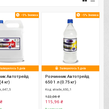
–5%
–5%
Залишилось 5 днів
Залишилось 5 днів
ник Автотрейд
Розчинник Автотрейд
(4 кг)
650 1 л (0.75 кг)
e_647_5
atrade_650_1
122,06 ₴
 ₴
115,96 ₴