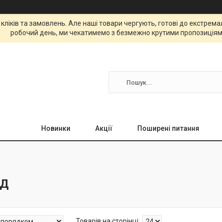
 кліків та замовлень. Але наші товари чергують, готові до екстре
робочий день, ми чекатимемо з безмежно крутими пропозиціям
Новинки
Акції
Поширені питання
ЙД