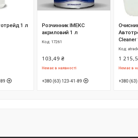
отрейд 1 л
Розчинник ІМЕКС
Очисни
акриловий 1 л
Автотр
Cleaner 
17261
atrad
103,49 ₴
1 215,5
Немає в наявності
Немає в н
-89
+380 (63) 123-41-89
+380 (63)