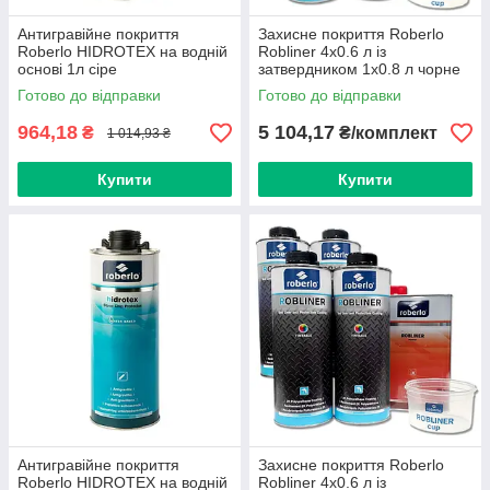
Антигравійне покриття
Захисне покриття Roberlo
Roberlo HIDROTEX на водній
Robliner 4x0.6 л із
основі 1л сіре
затвердником 1x0.8 л чорне
Готово до відправки
Готово до відправки
964,18
5 104,17
₴
₴/комплект
1 014,93 ₴
Купити
Купити
Антигравійне покриття
Захисне покриття Roberlo
Roberlo HIDROTEX на водній
Robliner 4x0.6 л із