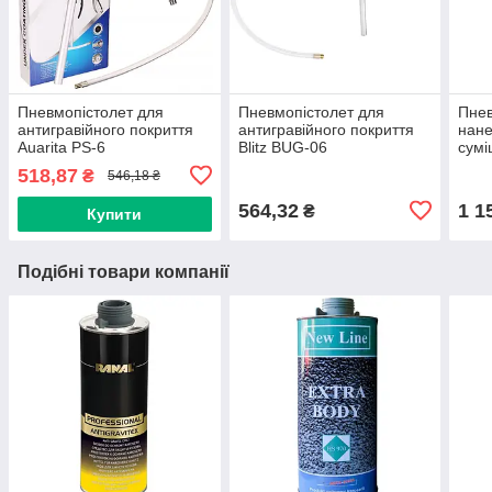
Пневмопістолет для
Пневмопістолет для
Пнев
антигравійного покриття
антигравійного покриття
нане
Auarita PS-6
Blitz BUG-06
сумі
518,87
₴
546,18 ₴
564,32
1 1
₴
Купити
Подібні товари компанії