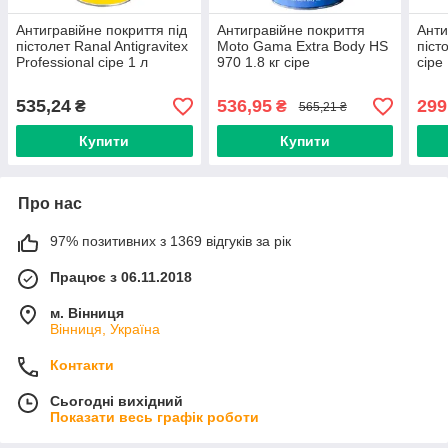
Антигравійне покриття під
Антигравійне покриття
Анти
пістолет Ranal Antigravitex
Moto Gama Extra Body HS
піст
Professional сіре 1 л
970 1.8 кг сіре
сіре 
535,24
536,95
299
₴
₴
565,21 ₴
Купити
Купити
Про нас
97% позитивних з 1369 відгуків за рік
Працює з 06.11.2018
м. Вінниця
Вінниця, Україна
Контакти
Сьогодні вихідний
Показати весь графік роботи