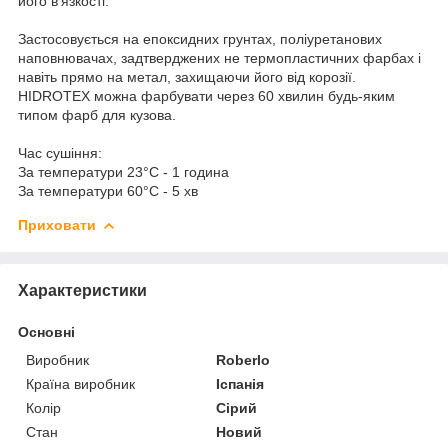
його в'язкості.
Застосовується на епоксидних грунтах, поліуретанових
наповнювачах, задтверджених не термопластичних фарбах і
навіть прямо на метал, захищаючи його від корозії.
HIDROTEX можна фарбувати через 60 хвилин будь-яким
типом фарб для кузова.
Час сушіння:
За температури 23°C - 1 година
За температури 60°C - 5 хв
Приховати
Характеристики
Основні
Виробник
Roberlo
Країна виробник
Іспанія
Колір
Сірий
Стан
Новий