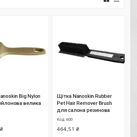
anoskin Big Nylon
Щітка Nanoskin Rubber
ейлонова велика
Pet Hair Remover Brush
для салона резинова
600
 ₴
464,51 ₴