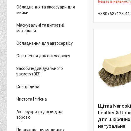
Немає в наявності
Обладнання та аксесуари для
мийки
+380 (63) 123-41
Маскувальні та витратні
матеріали
Обладнання для автосервісу
Освітлення для автосервісу
Засоби індивідуального
захисту (ЗІЗ)
Спецрідини
Чистота і гігієна
Щітка Nanoski
Аксесуари та догляд за
Leather & Upho
зброєю
для шкіряних
натуральна
Продукція для медичних