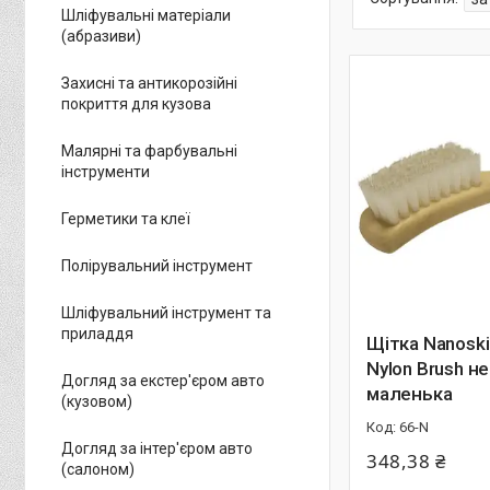
Шліфувальні матеріали
(абразиви)
Захисні та антикорозійні
покриття для кузова
Малярні та фарбувальні
інструменти
Герметики та клеї
Полірувальний інструмент
Шліфувальний інструмент та
приладдя
Щітка Nanoski
Nylon Brush н
Догляд за екстер'єром авто
маленька
(кузовом)
66-N
Догляд за інтер'єром авто
348,38 ₴
(салоном)