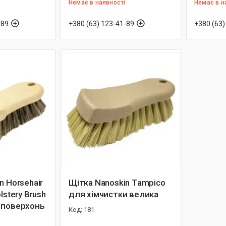
Немає в наявності
Немає в н
-89
+380 (63) 123-41-89
+380 (63)
n Horsehair
Щітка Nanoskin Tampico
lstery Brush
для хімчистки велика
 поверхонь
181