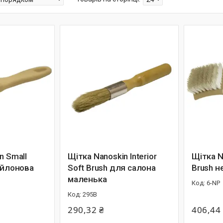
n Small
Щітка Nanoskin Interior
Щітка N
ейлонова
Soft Brush для салона
Brush н
маленька
6-NP
295B
290,32 ₴
406,44