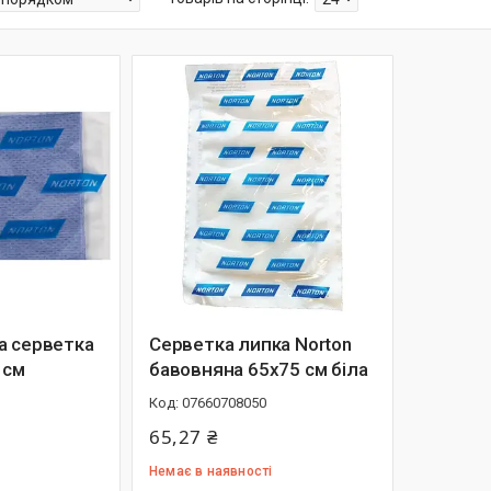
а серветка
Серветка липка Norton
 см
бавовняна 65х75 см біла
07660708050
65,27 ₴
Немає в наявності