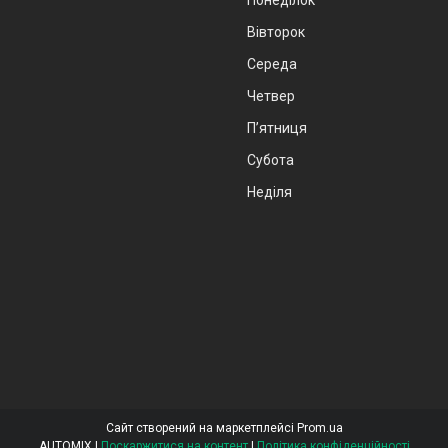
Вівторок
Середа
Четвер
Пʼятниця
Субота
Неділя
Сайт створений на маркетплейсі
Prom.ua
AUTOMIX |
Поскаржитися на контент
|
Політика конфіденційності