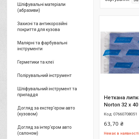
Шліфувальні матеріали
(абразиви)
Захисні та антикорозійні
покриття для кузова
Малярні та фарбувальні
інструменти
Герметики та клеї
Полірувальний інструмент
Шліфувальний інструмент та
приладдя
Неткана липк
Norton 32 х 40
Догляд за екстер'єром авто
(кузовом)
07660708051
63,70 ₴
Догляд за інтер'єром авто
(салоном)
Немає в наявності