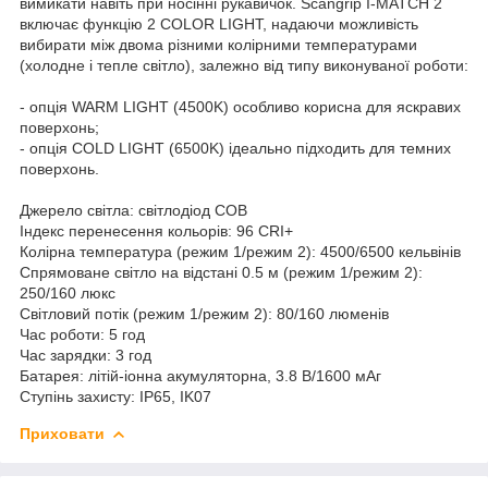
вимикати навіть при носінні рукавичок. Scangrip I-MATCH 2
включає функцію 2 COLOR LIGHT, надаючи можливість
вибирати між двома різними колірними температурами
(холодне і тепле світло), залежно від типу виконуваної роботи:
- опція WARM LIGHT (4500K) особливо корисна для яскравих
поверхонь;
- опція COLD LIGHT (6500K) ідеально підходить для темних
поверхонь.
Джерело світла: світлодіод COB
Індекс перенесення кольорів: 96 CRI+
Колірна температура (режим 1/режим 2): 4500/6500 кельвінів
Спрямоване світло на відстані 0.5 м (режим 1/режим 2):
250/160 люкс
Світловий потік (режим 1/режим 2): 80/160 люменів
Час роботи: 5 год
Час зарядки: 3 год
Батарея: літій-іонна акумуляторна, 3.8 В/1600 мАг
Ступінь захисту: IP65, IK07
Приховати