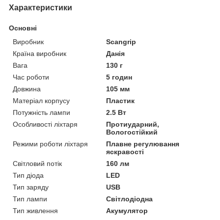
Характеристики
Основні
Виробник
Scangrip
Країна виробник
Данія
Вага
130 г
Час роботи
5 годин
Довжина
105 мм
Матеріал корпусу
Пластик
Потужність лампи
2.5 Вт
Особливості ліхтаря
Протиударний,
Вологостійкий
Режими роботи ліхтаря
Плавне регулювання
яскравості
Світловий потік
160 лм
Тип діода
LED
Тип заряду
USB
Тип лампи
Світлодіодна
Тип живлення
Акумулятор