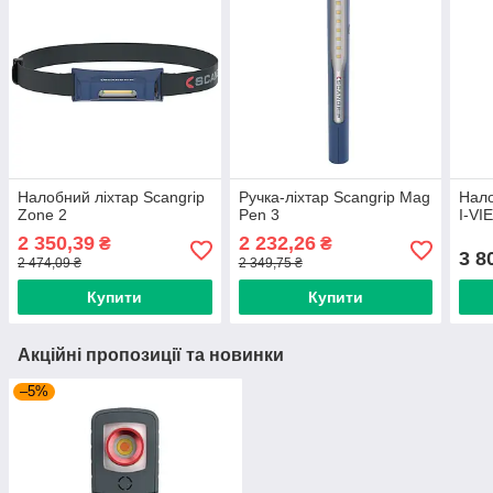
Налобний ліхтар Scangrip
Ручка-ліхтар Scangrip Mag
Нало
Zone 2
Pen 3
I-VIE
2 350,39
2 232,26
₴
₴
3 8
2 474,09 ₴
2 349,75 ₴
Купити
Купити
Акційні пропозиції та новинки
–5%