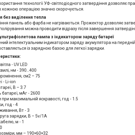
икористання технології УФ-світлодіодного затвердіння дозволяє п
ж кожною операцією значно скорочується.
я без виділення тепла
діння панель або фарба не нагріваються. Прожектор дозволяє затве
полірування можна проводити відразу після завершення затвердін
ультрафіолетова лампа з індикатором заряду батареї
ений інтелектуальним індикатором заряду акумулятора на передній 
оставляється із зарядною базою для легкої зарядки.
теристики:
ітла - UV LED
илі, нм - 390...400
ромінення, см2 – 75
 - Li-ion
тареї, В – 3.7
 батареї, мАг - 2600
 при максимальній яскравості, год - 1.5
и, год - 4
ивання, Вт - 3
руга зарядки, В – 5v/1A
абелю, м - 1
70
розміри, мм – 190×60×32