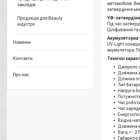
автомобілів. В
закладів
затвердіння мі
УФ-затвердінн
Продукція для Beauty
Під час затвер
індустрії
Шліфування та 
Акумуляторна 
Новинки
UV-Light оснащ
акумулятора. П
Технічні харак
Контакти
Джерело св
Довжина хв
Про нас
Ділянка оп
Тип батареї
Напруга ба
Потужність
Час роботи
Час зарядк
Енергоспож
Вхідна нап
Довжина к
Вага, г - 2
Габаритні 