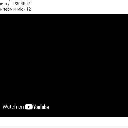
хисту - IP30/IK07
 термін, міс - 12