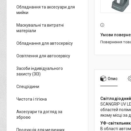
Обладнання та аксесуари для
мийки
Маскувальні та витратні
матеріали
повернення тов
Обладнання для автосервісу
Освітлення для автосервісу
Засоби індивідуального
захисту (ЗІЗ)
Опис
Спецрідини
Світлодіодний
Чистота і гігієна
SCANGRIP UV LED
областей поліме
Аксесуари та догляд за
якому місці за 
зброєю
УФ-світильник 
В області авто
Продукція для медичних