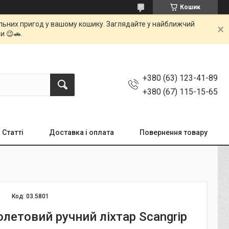
Кошик
мальних пригод у вашому кошику. Заглядайте у найближчий
и 😉🚗.
+380 (63) 123-41-89
+380 (67) 115-15-65
Статті
Доставка і оплата
Повернення товару
Код:
03.5801
летовий ручний ліхтар Scangrip