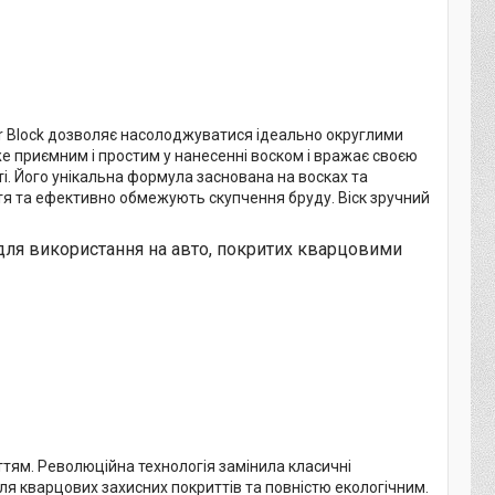
r Block дозволяє насолоджуватися ідеально округлими
е приємним і простим у нанесенні воском і вражає своєю
і. Його унікальна формула заснована на восках та
ття та ефективно обмежують скупчення бруду. Віск зручний
ь для використання на авто, покритих кварцовими
ттям. Революційна технологія замінила класичні
я кварцових захисних покриттів та повністю екологічним.