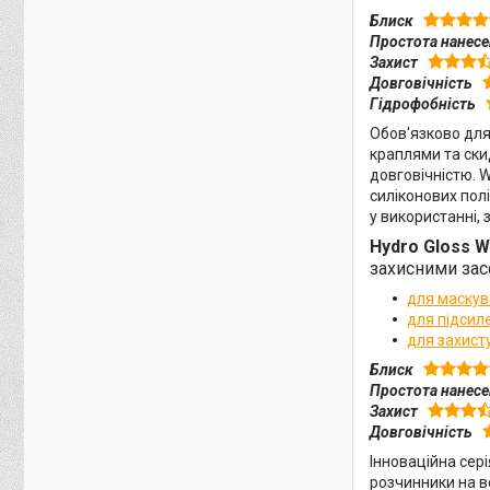
Блиск
Простота нанес
Захист
Довговічність
Гідрофобність
Обов'язково для
краплями та ски
довговічністю. 
силіконових пол
у використанні, 
Hydro Gloss W
захисними за
для маскув
для підсил
для захист
Блиск
Простота нанес
Захист
Довговічність
Інноваційна сер
розчинники на в