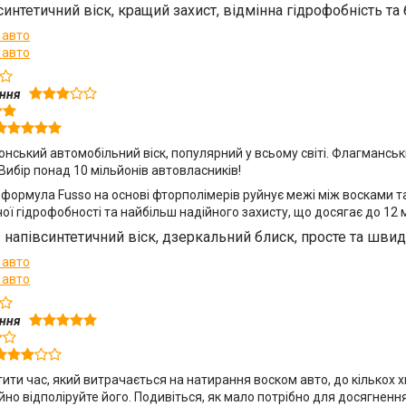
синтетичний віск, кращий захист, відмінна гідрофобність т
 авто
 авто
ення
нський автомобільний віск, популярний у всьому світі. Флагманськи
 Вибір понад 10 мільйонів автовласників!
ормула Fusso на основі фторполімерів руйнує межі між восками та
ї гідрофобності та найбільш надійного захисту, що досягає до 12 м
—
напівсинтетичний віск, дзеркальний блиск, просте та шви
 авто
 авто
ення
ти час, який витрачається на натирання воском авто, до кількох хв
йно відполіруйте його. Подивіться, як мало потрібно для досягнен