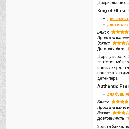
Дзеркальний ефе
King of Gloss
—
для темних
для світлих
Блиск
Простота нанес
Захист
Довговічність
Дорогу королю б
синтетичний кор
блиск лаку для н
нанесення, відмі
детейлера!
Authentic Pr
для будь-я
Блиск
Простота нанес
Захист
Довговічність
Золота банка, п