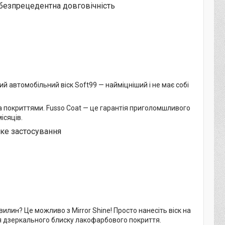
а безпрецедентна довговічність
й автомобільний віск Soft99 — найміцніший і не має собі
 покриттями. Fusso Coat — це гарантія приголомшливого
ісяців.
дке застосування
илин? Це можливо з Mirror Shine! Просто нанесіть віск на
ня дзеркального блиску лакофарбового покриття.