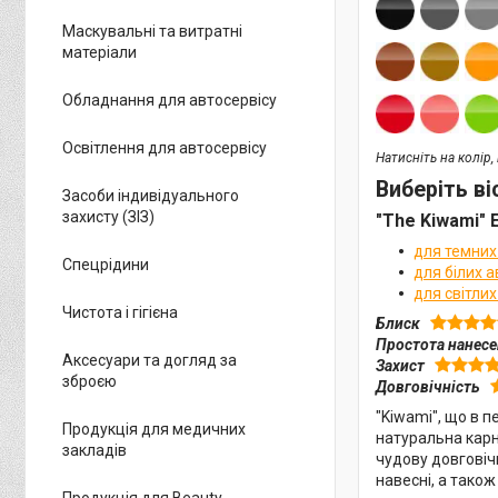
Маскувальні та витратні
матеріали
Обладнання для автосервісу
Освітлення для автосервісу
Натисніть на колір
Виберіть ві
Засоби індивідуального
захисту (ЗІЗ)
"The Kiwami" 
для темних
Спецрідини
для білих а
для світлих
Чистота і гігієна
Блиск
Простота нанес
Аксесуари та догляд за
Захист
зброєю
Довговічність
"Kiwami", що в 
Продукція для медичних
натуральна карн
закладів
чудову довговіч
навесні, а тако