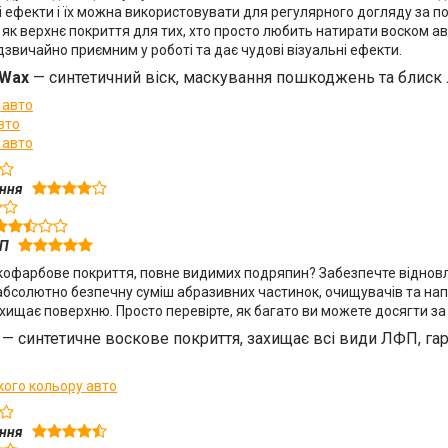
і ефекти і їх можна використовувати для регулярного догляду за по
 як верхнє покриття для тих, хто просто любить натирати воском авт
звичайно приємним у роботі та дає чудові візуальні ефекти.
 Wax
— синтетичний віск, маскування пошкоджень та блиск
 авто
вто
 авто
ення
ФП
фарбове покриття, повне видимих ​​подряпин? Забезпечте відновлю
абсолютно безпечну суміш абразивних частинок, очищувачів та напо
хищає поверхню. Просто перевірте, як багато ви можете досягти з
7
— синтетичне воскове покриття, захищає всі види ЛФП, га
кого кольору авто
ення