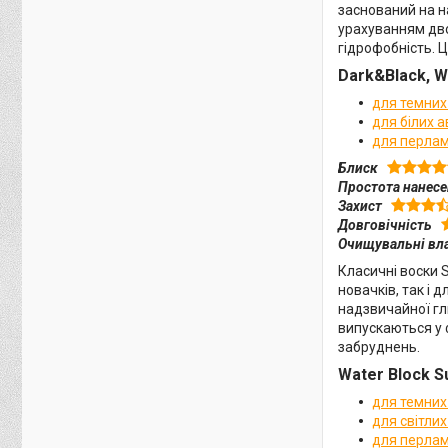
заснований на н
урахуванням дво
гідрофобність. 
Dark&Black, W
для темних
для білих а
для перлам
Блиск
Простота нанес
Захист
Довговічність
Очищувальні вла
Класичні воски S
новачків, так і
надзвичайної гли
випускаються у 
забруднень.
Water Block S
для темних
для світлих
для перлам