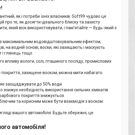
!
нітний, як і потреби їхніх власників. Soft99 чудово це
й про те, як досягти ідеального блиску та захисту
и, який віск використовувати, і пам'ятайте — будь-який з
и з максимальним водовідштовхувальним ефектом,
в, на водній основі, воски, які захищають і маскують
 і глянець тощо.
го впливу вологи, солі, пташиного посліду, промислових
 покриття, захищене воском, можна мити набагато
ляє заощаджувати до 50% води.
 знижує необхідність використання сильних хімікатів
офарбового покриття знижується.
лаблючим та корисним може бути взаємодія з воском.
вигляді вашого автомобіля. Будьте обережні, це
шого автомобіля!