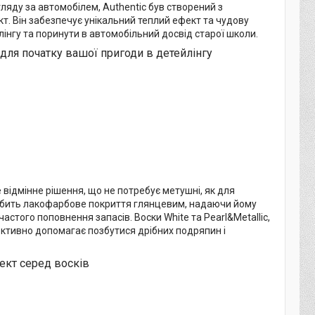
яду за автомобілем, Authentic був створений з
т. Він забезпечує унікальний теплий ефект та чудову
лінгу та поринути в автомобільний досвід старої школи.
 для початку вашої пригоди в детейлінгу
 відмінне рішення, що не потребує метушні, як для
 робить лакофарбове покриття глянцевим, надаючи йому
астого поповнення запасів. Воски White та Pearl&Metallic,
фективно допомагає позбутися дрібних подряпин і
ект серед восків