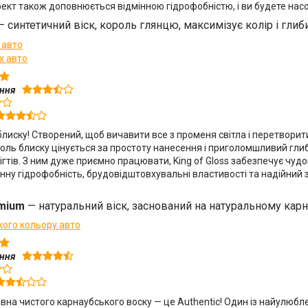
кт також доповнюється відмінною гідрофобністю, і ви будете нас
 синтетичний віск, король глянцю, максимізує колір і гли
 авто
х авто
ення
лиску! Створений, щоб вичавити все з променя світла і перетворит
оль блиску цінується за простоту нанесення і приголомшливий глиб
ігтів. З ним дуже приємно працювати, King of Gloss забезпечує чудов
нну гідрофобність, брудовідштовхувальні властивості та надійний з
emium
— натуральний віск, заснований на натуральному кар
кого кольору авто
ення
овна чистого карнаубського воску — це Authentic! Один із найулюбл