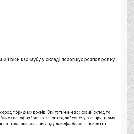
ьний віск карнаубу у складі полегшує розполіровку
серед гібридних восків. Синтетичний восковий склад та
 блиск лакофарбового покриття, забезпечуючи при цьому
ращення зовнішнього вигляду лакофарбового покриття