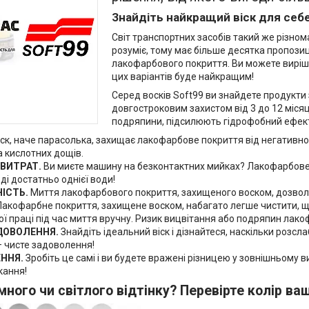
Знайдіть найкращий віск для себе
Світ транспортних засобів такий же різнома
розуміє, тому має більше десятка пропозиці
лакофарбового покриття. Ви можете вирішит
цих варіантів буде найкращим!
Серед восків Soft99 ви знайдете продукт
довгостроковим захистом від 3 до 12 місяці
подряпини, підсилюють гідрофобний ефект
іск, наче парасолька, захищає лакофарбове покриття від негативно
а кислотних дощів.
 ВИТРАТ.
Ви миєте машину на безконтактних мийках? Лакофарбове
ді достатньо однієї води!
НІСТЬ.
Миття лакофарбового покриття, захищеного воском, дозво
Лакофарбне покриття, захищене воском, набагато легше чистити, що
ї праці під час миття вручну. Ризик вицвітання або подряпин лак
ДОВОЛЕННЯ.
Знайдіть ідеальний віск і дізнайтеся, наскільки розс
– чисте задоволення!
ННЯ.
Зробіть це самі і ви будете вражені різницею у зовнішньому 
кання!
много чи світлого відтінку? Перевірте колір ва