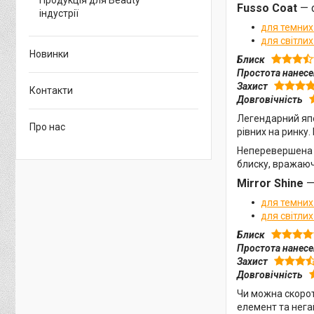
Продукція для Beauty
Fusso Coat
— 
індустрії
для темних
для світлих
Новинки
Блиск
Простота нанес
Захист
Контакти
Довговічність
Легендарний япо
Про нас
рівних на ринку.
Неперевершена ф
блиску, вражаючо
Mirror Shine
для темних
для світлих
Блиск
Простота нанес
Захист
Довговічність
Чи можна скороти
елемент та нега