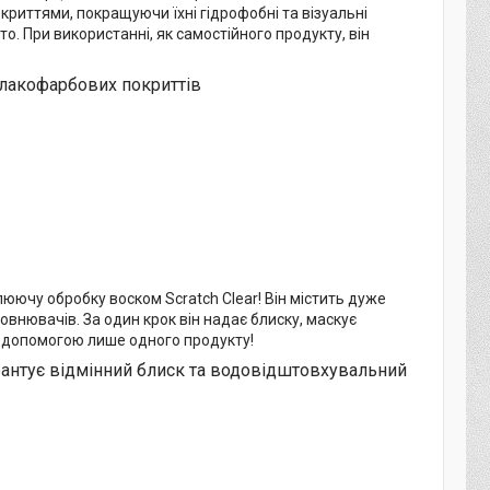
криттями, покращуючи їхні гідрофобні та візуальні
о. При використанні, як самостійного продукту, він
 лакофарбових покриттів
ючу обробку воском Scratch Clear! Він містить дуже
внювачів. За один крок він надає блиску, маскує
а допомогою лише одного продукту!
рантує відмінний блиск та водовідштовхувальний