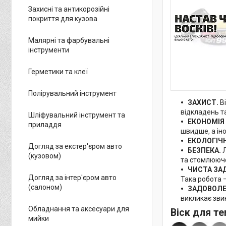
Захисні та антикорозійні
покриття для кузова
Малярні та фарбувальні
інструменти
Герметики та клеї
Полірувальний інструмент
ЗАХИСТ.
В
відкладень т
Шліфувальний інструмент та
ЕКОНОМІЯ
приладдя
швидше, а іно
ЕКОЛОГІЧ
Догляд за екстер'єром авто
БЕЗПЕКА.
(кузовом)
та стомлюючо
ЧИСТА ЗА
Догляд за інтер'єром авто
Така робота 
(салоном)
ЗАДОВОЛЕ
викликає зви
Обладнання та аксесуари для
Віск для те
мийки