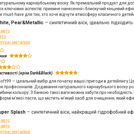
атуральному карнаубському воску. Як преміальний продукт для догл
х ключових аспектів: приємне нанесення і блискучий кінцевий ефек
Це must-have для тих, хто хоче відчути атмосферу класичного детей
hite, Pear&Metallic
—
синтетичний віск, ідеально підходить
 авто
вто
утра і металіка
ення
стивості (крім Dark&Black)
oft99 — ідеальний вибір для початку вашої пригоди в детейлінгу.Це
 для професіоналів. Додавання натурального карнаубського воску
бини кольору. З банкою такої ваги можна забути про необхідність ч
формі м'якої пасти, що містить м'який засіб для очищення, який е
uper Splash
—
синтетичний віск, найкращий гідрофобний еф
 авто
 авто
утра і металіка