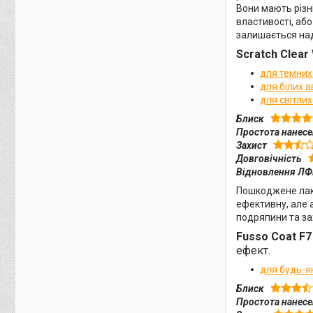
Вони мають різн
властивості, або
залишається над
Scratch Clear
для темних
для білих а
для світлих
Блиск
Простота нанес
Захист
Довговічність
Відновлення Л
Пошкоджене лако
ефективну, але 
подряпини та за
Fusso Coat F
ефект.
для будь-я
Блиск
Простота нанес