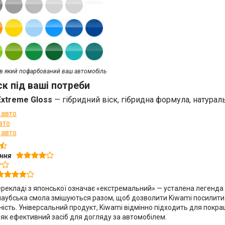
, в який пофарбований ваш автомобіль
ск під ваші потреби
Extreme Gloss
—
гібридний віск, гібридна формула, натурал
 авто
вто
 авто
ення
перекладі з японської означає «екстремальний» — усталена легенда 
аубська смола змішуються разом, щоб дозволити Kiwami посилити
ність. Універсальний продукт, Kiwami відмінно підходить для пок
ж як ефективний засіб для догляду за автомобілем.