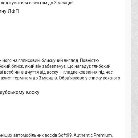
олоджуватися ефектом до 3 місяців!
бину ЛФП
и його на глянсовий, блискучий вигляд. Повністю
окий блиск, який він забезпечує, що нагадує глибокий
і всебічні відчуття від воску — гладке ковзання під час
ахист терміном до 3 місяців. Обов'язково у списку кожного
наубському воску
еніших автомобільних восків Soft99, Authentic Premium,