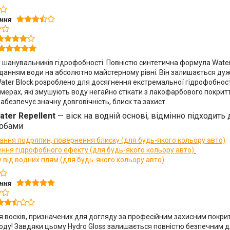
ення
 шанувальників гідрофобності. Повністю синтетична формула Wate
данням води на абсолютно майстерному рівні. Він залишається дуж
Water Block розроблено для досягнення екстремальної гідрофобност
імерах, які змушують воду негайно стікати з лакофарбового покри
забезпечує значну довговічність, блиск та захист.
ater Repellent
— віск на водній основі, відмінно підходит
собами
ання подряпин, повернення блиску (для будь-якого кольору авто)
ення гідрофобного ефекту (для будь-якого кольору авто)
у від водних плям (для будь-якого кольору авто)
ення
ія восків, призначених для догляду за професійним захисним покри
оду! Завдяки цьому Hydro Gloss залишається повністю безпечним дл