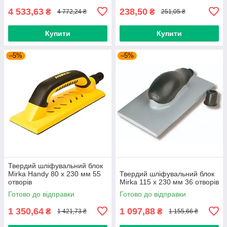
4 533,63
238,50
₴
₴
4 772,24 ₴
251,05 ₴
Купити
Купити
–5%
–5%
Твердий шліфувальний блок
Mirka Handy 80 x 230 мм 55
Твердий шліфувальний блок
отворів
Mirka 115 x 230 мм 36 отворів
Готово до відправки
Готово до відправки
1 350,64
1 097,88
₴
₴
1 421,73 ₴
1 155,66 ₴