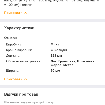
насадки: увігнута (R = 160 мм), опукла (R = 52 мм), опукла (R
= 100 мм) і плоска.
Приховати
Характеристики
Основні
Виробник
Mirka
Країна виробник
Фінляндія
Довжина
198 мм
Область застосування
Лак, Грунтовка, Шпаклівка,
Фарба, Метал
Ширина
70 мм
Приховати
Відгуки про товар
Ще немає відгуків про цей товар