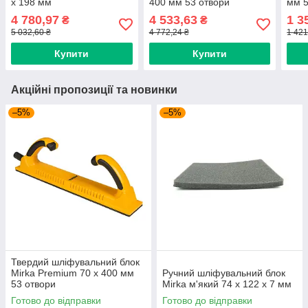
х 198 мм
400 мм 53 отвори
мм 5
4 780,97
4 533,63
1 3
₴
₴
5 032,60 ₴
4 772,24 ₴
1 421
Купити
Купити
Акційні пропозиції та новинки
–5%
–5%
Твердий шліфувальний блок
Mirka Premium 70 x 400 мм
Ручний шліфувальний блок
53 отвори
Mirka м'який 74 x 122 x 7 мм
Готово до відправки
Готово до відправки