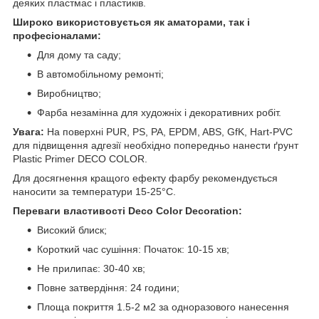
деяких пластмас і пластиків.
Широко використовується як аматорами, так і
професіоналами:
Для дому та саду;
В автомобільному ремонті;
Виробництво;
Фарба незамінна для художніх і декоративних робіт.
Увага:
На поверхні PUR, PS, PA, EPDM, ABS, GfK, Hart-PVC
для підвищення адгезії необхідно попередньо нанести ґрунт
Plastic Primer DECO COLOR.
Для досягнення кращого ефекту фарбу рекомендується
наносити за температури 15-25°C.
Переваги властивості Deco Color Decoration:
Високий блиск;
Короткий час сушіння: Початок: 10-15 хв;
Не прилипає: 30-40 хв;
Повне затвердіння: 24 години;
Площа покриття 1.5-2 м2 за одноразового нанесення