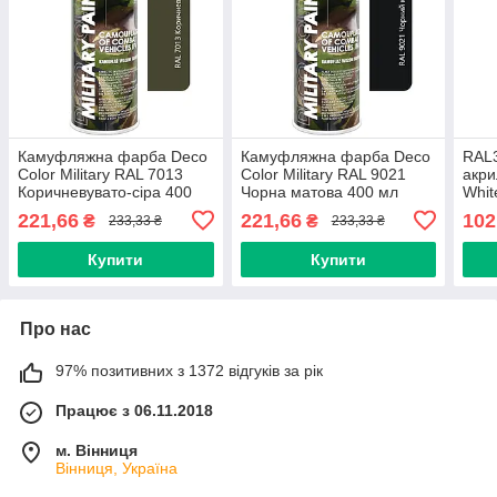
Камуфляжна фарба Deco
Камуфляжна фарба Deco
RAL3
Color Military RAL 7013
Color Military RAL 9021
акр
Коричневувато-сіра 400
Чорна матова 400 мл
Whit
мл (аерозольна -
(аерозольна -
221,66
221,66
102
₴
₴
233,33 ₴
233,33 ₴
антивідблискова)
антивідблискова)
Купити
Купити
Про нас
97% позитивних з 1372 відгуків за рік
Працює з 06.11.2018
м. Вінниця
Вінниця, Україна