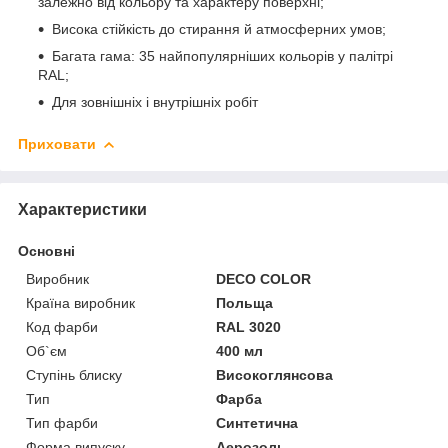
залежно від кольору та характеру поверхні;
Висока стійкість до стирання й атмосферних умов;
Багата гама: 35 найпопулярніших кольорів у палітрі
RAL;
Для зовнішніх і внутрішніх робіт
Приховати
Характеристики
Основні
Виробник
DECO COLOR
Країна виробник
Польща
Код фарби
RAL 3020
Об`єм
400 мл
Ступінь блиску
Високоглянсова
Тип
Фарба
Тип фарби
Синтетична
Форма випуску
Аерозоль