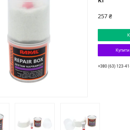
кг
257 ₴
К
Купити
+380 (63) 123-41