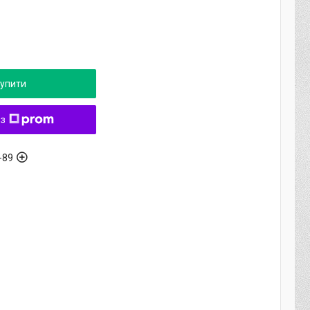
упити
 з
-89