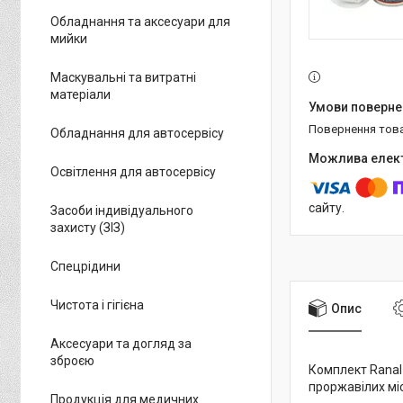
Обладнання та аксесуари для
мийки
Маскувальні та витратні
матеріали
повернення тов
Обладнання для автосервісу
Освітлення для автосервісу
сайту.
Засоби індивідуального
захисту (ЗІЗ)
Спецрідини
Чистота і гігієна
Опис
Аксесуари та догляд за
зброєю
Комплект Ranal 
проржавілих міс
Продукція для медичних