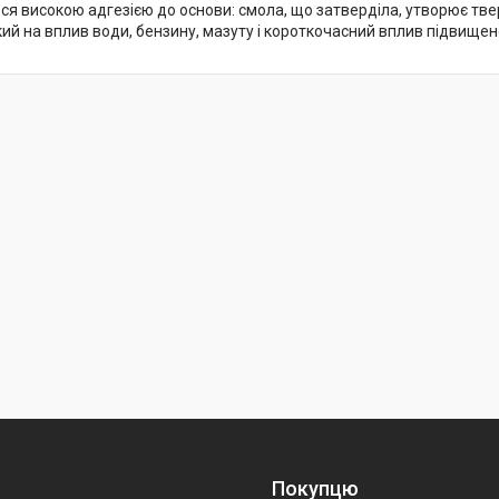
ся високою адгезією до основи: смола, що затверділа, утворює тв
кий на вплив води, бензину, мазуту і короткочасний вплив підвищен
Покупцю