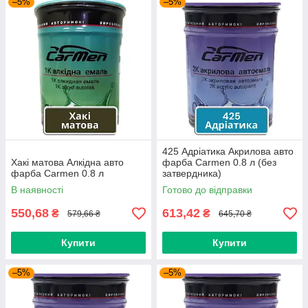
–5%
–5%
425 Адріатика Акрилова авто
Хакі матова Алкідна авто
фарба Carmen 0.8 л (без
фарба Carmen 0.8 л
затвердника)
В наявності
Готово до відправки
550,68
613,42
₴
₴
579,66 ₴
645,70 ₴
Купити
Купити
–5%
–5%