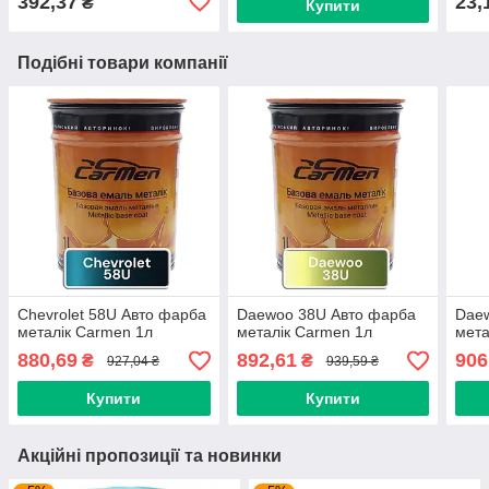
392,37
23,
₴
Купити
Подібні товари компанії
Chevrolet 58U Авто фарба
Daewoo 38U Авто фарба
Dae
металік Carmen 1л
металік Carmen 1л
мета
880,69
892,61
906
₴
₴
927,04 ₴
939,59 ₴
Купити
Купити
Акційні пропозиції та новинки