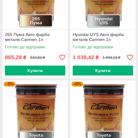
265 Пума Авто фарба
Hyundai UYS Авто фарба
металік Carmen 1л
металік Carmen 1л
Готово до відправки
Готово до відправки
865,28
1 039,42
₴
₴
910,82 ₴
1 094,13 ₴
Купити
Купити
–5%
–5%