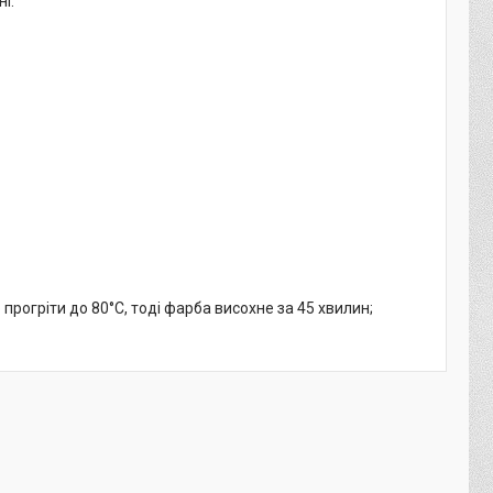
і.
рогріти до 80°C, тоді фарба висохне за 45 хвилин;