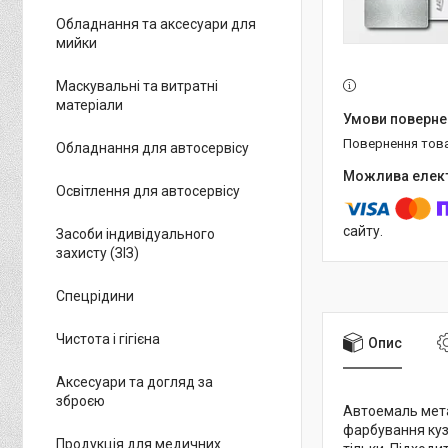
Обладнання та аксесуари для
мийки
Маскувальні та витратні
матеріали
повернення тов
Обладнання для автосервісу
Освітлення для автосервісу
сайту.
Засоби індивідуального
захисту (ЗІЗ)
Спецрідини
Чистота і гігієна
Опис
Аксесуари та догляд за
зброєю
Автоемаль мета
фарбування куз
Продукція для медичних