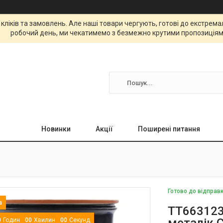
 кліків та замовлень. Але наші товари чергують, готові до екстре
робочий день, ми чекатимемо з безмежно крутими пропозиціям
Новинки
Акції
Поширені питання
Готово до відправ
TT663123
0
Годин
0
0
Хвилин
0
0
Секунд