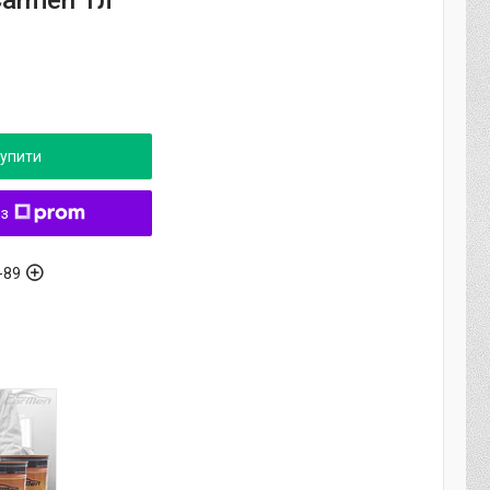
Carmen 1л
упити
 з
-89