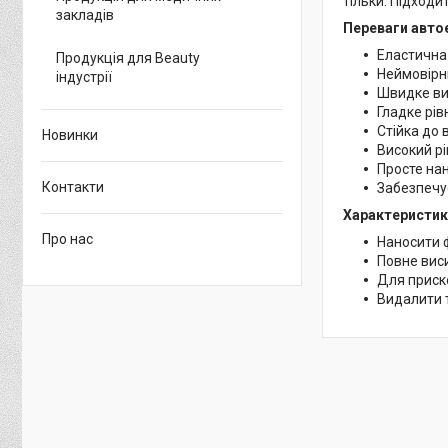
тільки. Підходи
закладів
Переваги авто
Еластична 
Продукція для Beauty
Неймовірн
індустрії
Швидке ви
Гладке рів
Стійка до
Новинки
Високий рі
Просте на
Контакти
Забезпечує
Характеристик
Про нас
Наносити 
Повне вис
Для приско
Видалити 