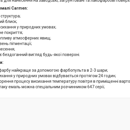
ть для нанесення на заводські, загрунтовані та лакофарбові поверхн
емалі Carmen:
структура;
ий блиск;
сихання у природних умовах;
не покриття;
 впливу атмосферних явищ;
вень пігментації;
несення;
 бездоганний вигляд будь-якої поверхні.
и:
фарбу найкраще за допомогою фарбопульта в 2-3 шари;
ихання у природних умовах відбувається протягом 24 годин;
рення процесу висихання температуру повітря в приміщенні варто п
таку емаль можна спеціальним розчинником 647 серії;