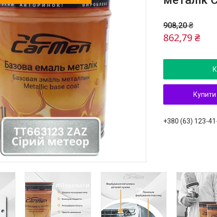
металік 
908,20 ₴
862,79 ₴
К
Купити
+380 (63) 123-41