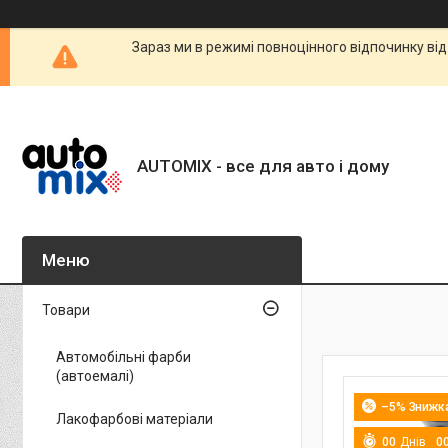
Зараз ми в режимі повноцінного відпочинку від
AUTOMIX - все для авто і дому
Товари
Автомобільні фарби
(автоемалі)
–5%
Лакофарбові матеріали
0
0
Днів
0