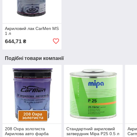
Акриловий лак CarMen MS
1 л
644,71
₴
Подібні товари компанії
208 Охра золотиста
Стандартний акриловий
Акри
Акрилова авто фарба
затвердник Mipa P25 0.5 л
Carm