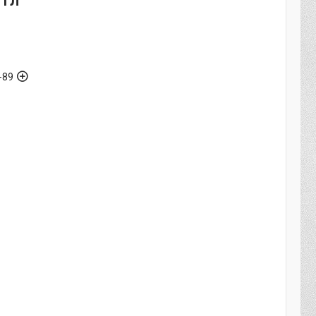
 1л
-89