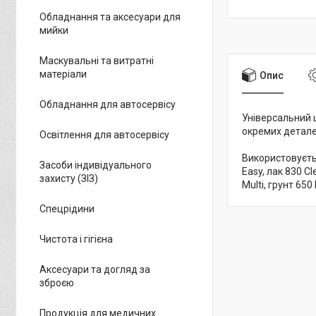
Обладнання та аксесуари для
мийки
Маскувальні та витратні
матеріали
Опис
Обладнання для автосервісу
Універсальний ш
окремих детале
Освітлення для автосервісу
Використовуєтьс
Засоби індивідуального
Easy, лак 830 Cl
захисту (ЗІЗ)
Multi, грунт 650 F
Спецрідини
Чистота і гігієна
Аксесуари та догляд за
зброєю
Продукція для медичних