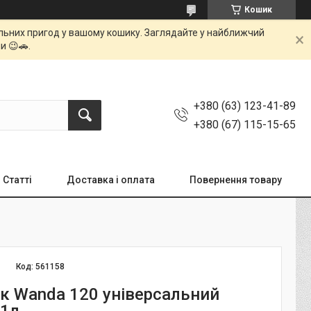
Кошик
мальних пригод у вашому кошику. Заглядайте у найближчий
и 😉🚗.
+380 (63) 123-41-89
+380 (67) 115-15-65
Статті
Доставка і оплата
Повернення товару
Код:
561158
к Wanda 120 універсальний