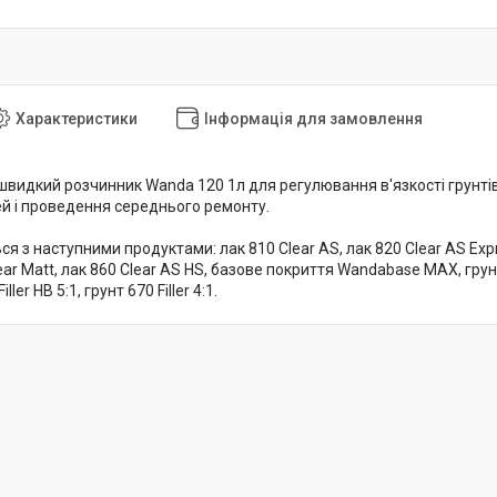
Характеристики
Інформація для замовлення
видкий розчинник Wanda 120 1л для регулювання в'язкості грунтів-
й і проведення середнього ремонту.
я з наступними продуктами: лак 810 Clear AS, лак 820 Clear AS Expr
ear Matt, лак 860 Clear AS HS, базове покриття Wandabase MAX, грунт 60
iller HB 5:1, грунт 670 Filler 4:1.