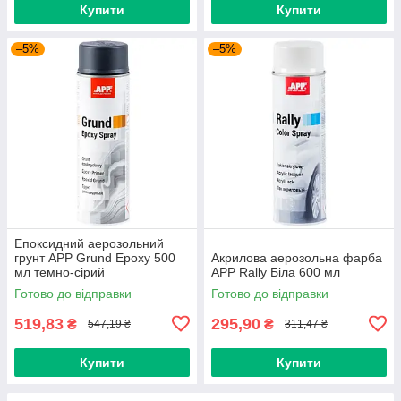
Купити
Купити
–5%
–5%
Епоксидний аерозольний
грунт APP Grund Epoxy 500
Акрилова аерозольна фарба
мл темно-сірий
APP Rally Біла 600 мл
Готово до відправки
Готово до відправки
519,83
295,90
₴
₴
547,19 ₴
311,47 ₴
Купити
Купити