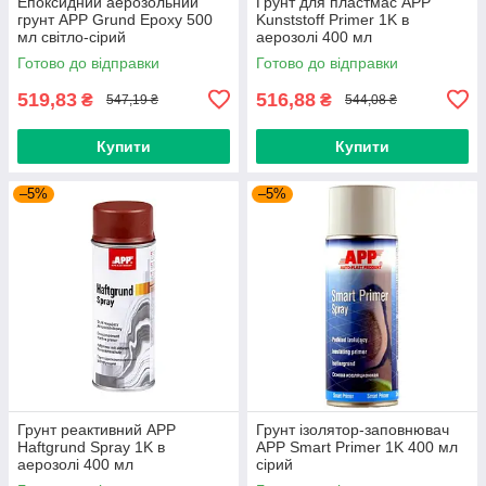
Епоксидний аерозольний
Грунт для пластмас APP
грунт APP Grund Epoxy 500
Kunststoff Primer 1K в
мл світло-сірий
аерозолі 400 мл
Готово до відправки
Готово до відправки
519,83
516,88
₴
₴
547,19 ₴
544,08 ₴
Купити
Купити
–5%
–5%
Грунт реактивний APP
Грунт ізолятор-заповнювач
Haftgrund Spray 1K в
APP Smart Primer 1K 400 мл
аерозолі 400 мл
сірий