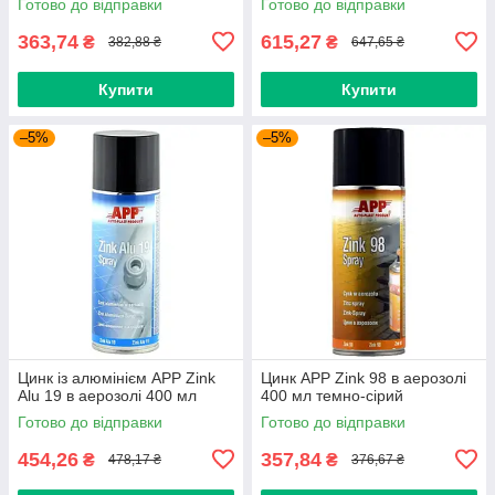
Готово до відправки
Готово до відправки
363,74
615,27
₴
₴
382,88 ₴
647,65 ₴
Купити
Купити
–5%
–5%
Цинк із алюмінієм APP Zink
Цинк APP Zink 98 в аерозолі
Alu 19 в аерозолі 400 мл
400 мл темно-сірий
Готово до відправки
Готово до відправки
454,26
357,84
₴
₴
478,17 ₴
376,67 ₴