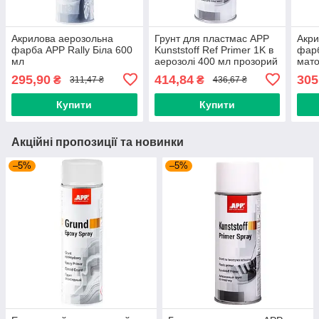
Акрилова аерозольна
Грунт для пластмас APP
Акри
фарба APP Rally Біла 600
Kunststoff Ref Primer 1K в
фарб
мл
аерозолі 400 мл прозорий
мато
295,90
414,84
305
₴
₴
311,47 ₴
436,67 ₴
Купити
Купити
Акційні пропозиції та новинки
–5%
–5%