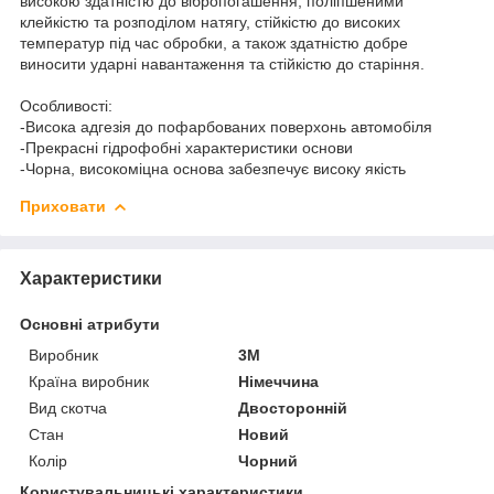
високою здатністю до вібропогашення, поліпшеними
клейкістю та розподілом натягу, стійкістю до високих
температур під час обробки, а також здатністю добре
виносити ударні навантаження та стійкістю до старіння.
Особливості:
-Висока адгезія до пофарбованих поверхонь автомобіля
-Прекрасні гідрофобні характеристики основи
-Чорна, високоміцна основа забезпечує високу якість
Приховати
Характеристики
Основні атрибути
Виробник
3М
Країна виробник
Німеччина
Вид скотча
Двосторонній
Стан
Новий
Колір
Чорний
Користувальницькі характеристики