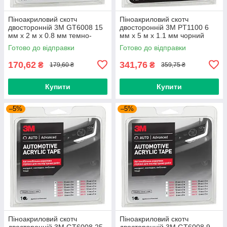
Піноакриловий скотч
Піноакриловий скотч
двосторонній 3M GT6008 15
двосторонній 3M PT1100 6
мм x 2 м х 0.8 мм темно-
мм x 5 м х 1.1 мм чорний
сірий
Готово до відправки
Готово до відправки
170,62
341,76
₴
₴
179,60 ₴
359,75 ₴
Купити
Купити
–5%
–5%
Піноакриловий скотч
Піноакриловий скотч
двосторонній 3M GT6008 25
двосторонній 3M GT6008 9