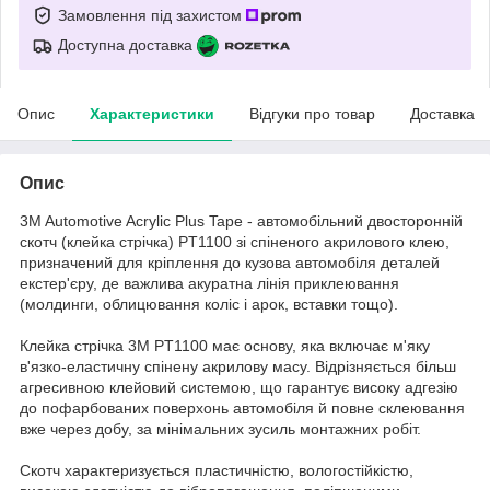
Замовлення під захистом
Доступна доставка
Опис
Характеристики
Відгуки про товар
Доставка
Опис
3M Automotive Acrylic Plus Tape - автомобільний двосторонній
скотч (клейка стрічка) PT1100 зі спіненого акрилового клею,
призначений для кріплення до кузова автомобіля деталей
екстер'єру, де важлива акуратна лінія приклеювання
(молдинги, облицювання коліс і арок, вставки тощо).
Клейка стрічка 3M PT1100 має основу, яка включає м'яку
в'язко-еластичну спінену акрилову масу. Відрізняється більш
агресивною клейовий системою, що гарантує високу адгезію
до пофарбованих поверхонь автомобіля й повне склеювання
вже через добу, за мінімальних зусиль монтажних робіт.
Скотч характеризується пластичністю, вологостійкістю,