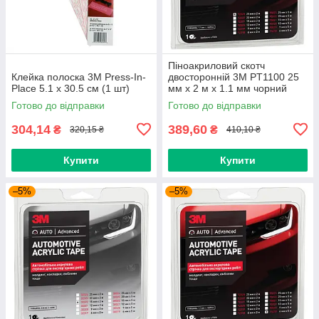
Піноакриловий скотч
Клейка полоска 3M Press-In-
двосторонній 3M PT1100 25
Place 5.1 х 30.5 см (1 шт)
мм x 2 м х 1.1 мм чорний
Готово до відправки
Готово до відправки
304,14
389,60
₴
₴
320,15 ₴
410,10 ₴
Купити
Купити
–5%
–5%