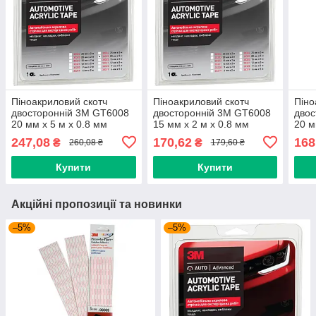
Піноакриловий скотч
Піноакриловий скотч
Піно
двосторонній 3M GT6008
двосторонній 3M GT6008
двос
20 мм x 5 м х 0.8 мм
15 мм x 2 м х 0.8 мм
20 м
темно-сірий
темно-сірий
темн
247,08
170,62
168
₴
₴
260,08 ₴
179,60 ₴
Купити
Купити
Акційні пропозиції та новинки
–5%
–5%