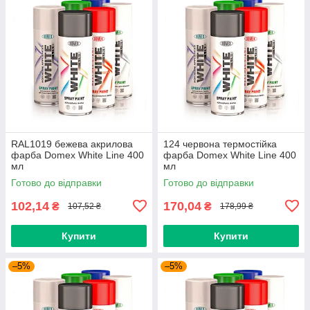
RAL1019 бежева акрилова
124 червона термостійка
фарба Domex White Line 400
фарба Domex White Line 400
мл
мл
Готово до відправки
Готово до відправки
102,14
170,04
₴
₴
107,52 ₴
178,99 ₴
Купити
Купити
–5%
–5%