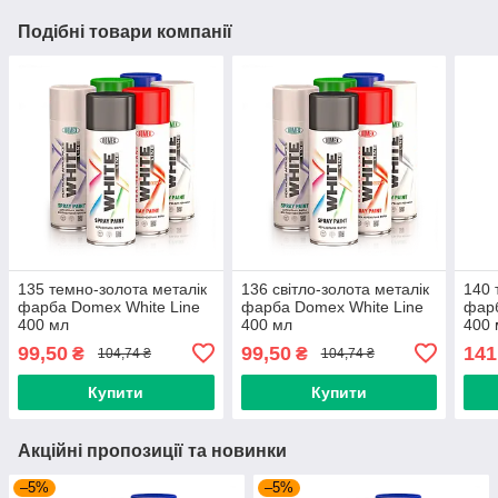
Подібні товари компанії
135 темно-золота металік
136 світло-золота металік
140 
фарба Domex White Line
фарба Domex White Line
фарб
400 мл
400 мл
400 
99,50
99,50
141
₴
₴
104,74 ₴
104,74 ₴
Купити
Купити
Акційні пропозиції та новинки
–5%
–5%