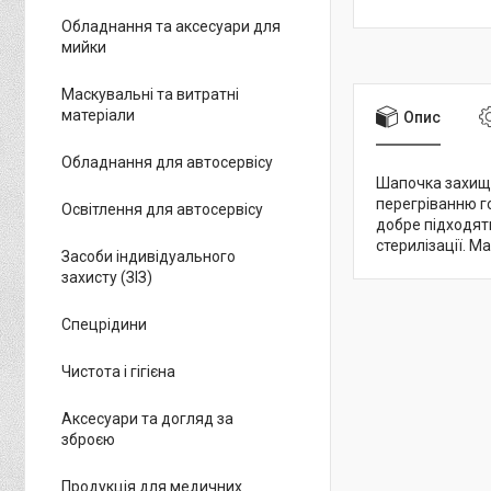
Обладнання та аксесуари для
мийки
Маскувальні та витратні
матеріали
Опис
Обладнання для автосервісу
Шапочка захища
перегріванню го
Освітлення для автосервісу
добре підходят
стерилізації. М
Засоби індивідуального
захисту (ЗІЗ)
Спецрідини
Чистота і гігієна
Аксесуари та догляд за
зброєю
Продукція для медичних