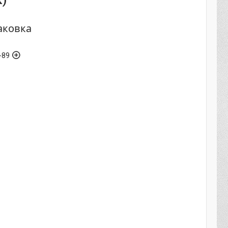
к)
паковка
-89