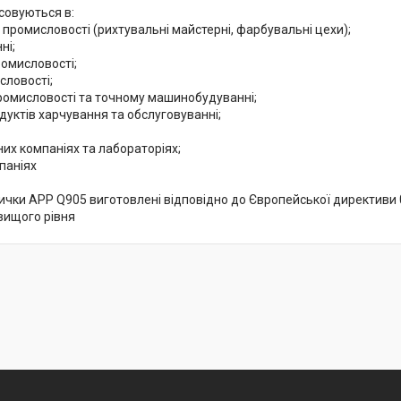
совуються в:
 промисловості (рихтувальні майстерні, фарбувальні цехи);
ні;
ромисловості;
словості;
промисловості та точному машинобудуванні;
дуктів харчування та обслуговуванні;
их компаніях та лабораторіях;
паніях
ички APP Q905 виготовлені відповідно до Європейської директиви 0
вищого рівня