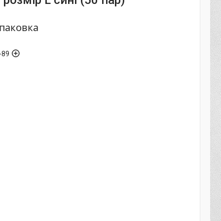
 розмір L сині (50 пар)
упаковка
-89