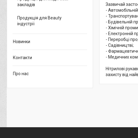
Зазвичай засто
закладів
- Автомобільній
- Транспортуван
Продукція для Beauty
- Будівельній п
індустрії
- Хімічній проми
- Електронній 
- Переробці про
Новинки
- Садівництві;
- Фармацевтичн
- Медичних ком
Контакти
Нітрилові рукав
Про нас
захисту від най