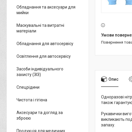
Обладнання та аксесуари для
мийки
Маскувальні та витратні
матеріали
повернення тов
Обладнання для автосервісу
Освітлення для автосервісу
Засоби індивідуального
захисту (ЗІЗ)
Опис
Спецрідини
Одноразові ніт
Чистота і гігієна
також гарантую
Аксесуари та догляд за
Рукавички вигот
зброєю
викликають подр
запаху.
Продукція для медичних