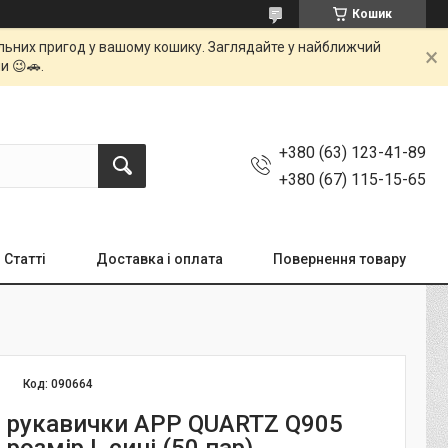
Кошик
мальних пригод у вашому кошику. Заглядайте у найближчий
и 😉🚗.
+380 (63) 123-41-89
+380 (67) 115-15-65
Статті
Доставка і оплата
Повернення товару
Код:
090664
і рукавички APP QUARTZ Q905