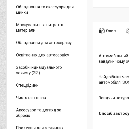
Обладнання та аксесуари для
мийки
Маскувальні та витратні
матеріали
Опис
Обладнання для автосервісу
Освітлення для автосервісу
Автомобільний 
завдяки чому оч
Засоби індивідуального
захисту (ЗІЗ)
Найдрібніші ча
автомобіля. SO
Спецрідини
Чистота і гігієна
Завдяки натурал
Аксесуари та догляд за
Спосіб застосу
зброєю
Продукція для медичних