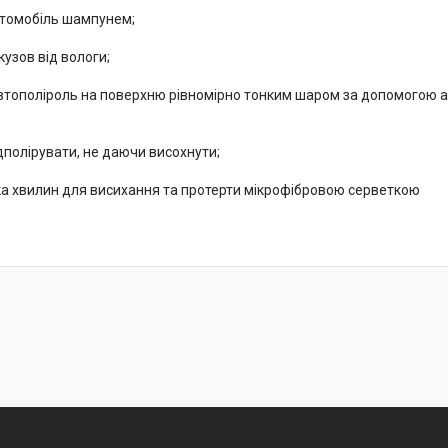
томобіль шампунем;
узов від вологи;
втополіроль на поверхню рівномірно тонким шаром за допомогою а
дполірувати, не даючи висохнути;
ка хвилин для висихання та протерти мікрофібровою серветкою