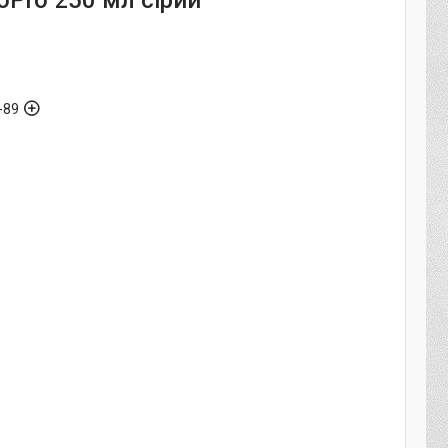
oPro 250 мл сірий
-89