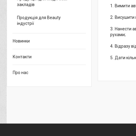
закладів
Вимити ав
Висушити к
Продукція для Beauty
індустрії
Нанести а
рухами;
Новинки
Відразу ві
Контакти
Дати кіль
Про нас