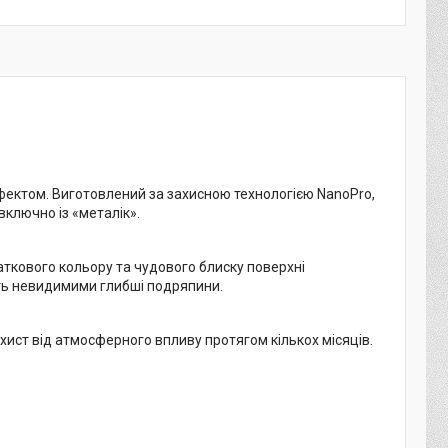
ектом. Виготовлений за захисною технологією NanoPro,
включно із «металік».
аткового кольору та чудового блиску поверхні
ить невидимими глибші подряпини.
хист від атмосферного впливу протягом кількох місяців.