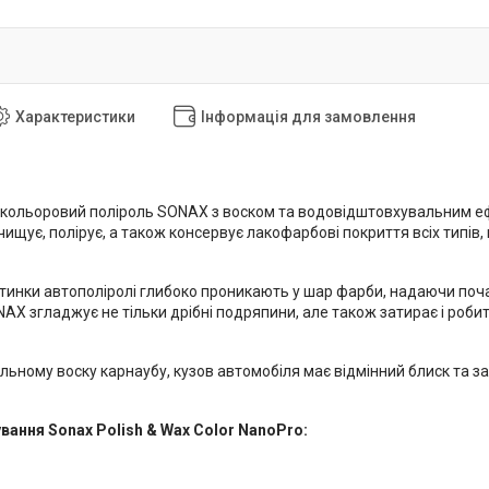
Характеристики
Інформація для замовлення
кольоровий поліроль SONAX з воском та водовідштовхувальним еф
ищує, полірує, а також консервує лакофарбові покриття всіх типів, 
стинки автополіролі глибоко проникають у шар фарби, надаючи поч
NAX згладжує не тільки дрібні подряпини, але також затирає і роб
ьному воску карнаубу, кузов автомобіля має відмінний блиск та за
вання Sonax Polish & Wax Color NanoPro: