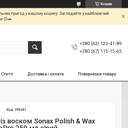
Кошик
мальних пригод у вашому кошику. Заглядайте у найближчий
и 😉🚗.
+380 (63) 123-41-89
+380 (67) 115-15-65
Статті
Доставка і оплата
Повернення товару
Код:
296341
із воском Sonax Polish & Wax