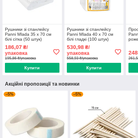
Рушники зі спанлейсу
Рушники зі спанлейсу
Прос
Panni Mlada 35 х 70 см
Panni Mlada 40 х 70 см
Pann
білі сітка (50 штук)
білі гладкі (100 штук)
роже
186,07
530,98
₴/
₴/
248
упаковка
упаковка
195,86 ₴/упаковка
558,93 ₴/упаковка
261,5
Купити
Купити
Акційні пропозиції та новинки
–5%
–5%