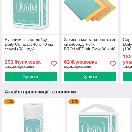
Рушники зі спанлейсу
Захисна маска-серветка зі
Серв
Doily Compact 40 х 70 см
спанбонду Polix
Doily
гладкі (50 штук)
PRO&MED Air Flow 30 х 40
(100
см різнокольорові (25
182
штук)
291
62
₴/упаковка
₴/упаковка
упа
306,32 ₴/упаковка
65,26 ₴/упаковка
192,0
Купити
Купити
Акційні пропозиції та новинки
–5%
–5%