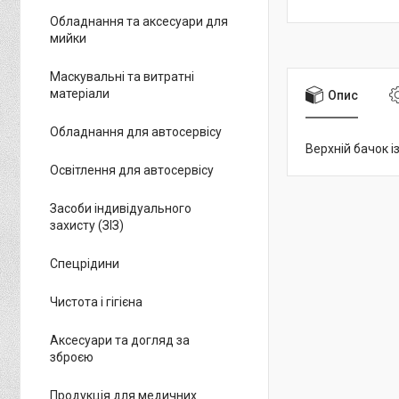
Обладнання та аксесуари для
мийки
Маскувальні та витратні
матеріали
Опис
Обладнання для автосервісу
Верхній бачок і
Освітлення для автосервісу
Засоби індивідуального
захисту (ЗІЗ)
Спецрідини
Чистота і гігієна
Аксесуари та догляд за
зброєю
Продукція для медичних