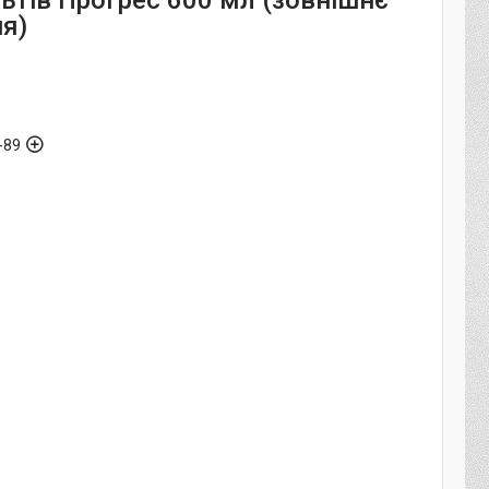
ьтів Прогрес 600 мл (зовнішнє
ня)
-89