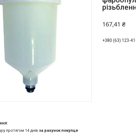
фарбопул
різьблен
167,41 ₴
+380 (63) 123-41
ару протягом 14 днів
за рахунок покупця