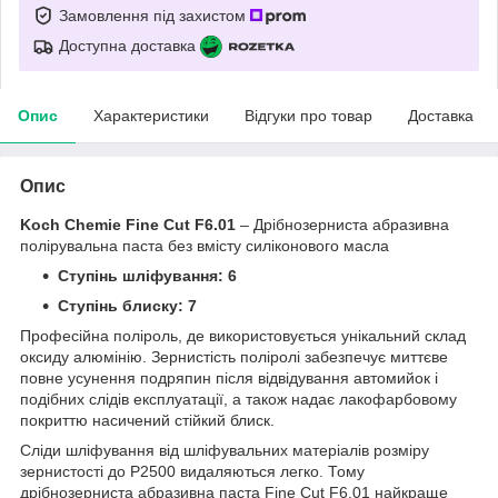
Замовлення під захистом
Доступна доставка
Опис
Характеристики
Відгуки про товар
Доставка
Опис
Koch Chemie Fine Cut F6.01
– Дрібнозерниста абразивна
полірувальна паста без вмісту силіконового масла
Ступінь шліфування: 6
Ступінь блиску: 7
Професійна поліроль, де використовується унікальний склад
оксиду алюмінію. Зернистість поліролі забезпечує миттєве
повне усунення подряпин після відвідування автомийок і
подібних слідів експлуатації, а також надає лакофарбовому
покриттю насичений стійкий блиск.
Сліди шліфування від шліфувальних матеріалів розміру
зернистості до P2500 видаляються легко. Тому
дрібнозерниста абразивна паста Fine Cut F6.01 найкраще