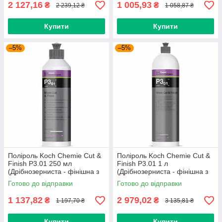
2 127,16
1 005,93
₴
₴
2 239,12 ₴
1 058,87 ₴
Купити
Купити
–5%
–5%
Поліроль Koch Chemie Cut &
Поліроль Koch Chemie Cut &
Finish P3.01 250 мл
Finish P3.01 1 л
(Дрібнозерниста - фінішна з
(Дрібнозерниста - фінішна з
воском карнауби)
воском карнауби)
Готово до відправки
Готово до відправки
1 137,82
2 979,02
₴
₴
1 197,70 ₴
3 135,81 ₴
Купити
Купити