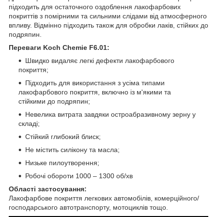
підходить для остаточного оздоблення лакофарбових
покриттів з помірними та сильними слідами від атмосферного
впливу. Відмінно підходить також для обробки лаків, стійких до
подряпин.
Переваги Koch Chemie F6.01:
Швидко видаляє легкі дефекти лакофарбового
покриття;
Підходить для використання з усіма типами
лакофарбового покриття, включно із м'якими та
стійкими до подряпин;
Невелика витрата завдяки остроабразивному зерну у
складі;
Стійкий глибокий блиск;
Не містить силікону та масла;
Низьке пилоутворення;
Робочі обороти 1000 – 1300 об/хв
Області застосування:
Лакофарбове покриття легкових автомобілів, комерційного/
господарського автотранспорту, мотоциклів тощо.