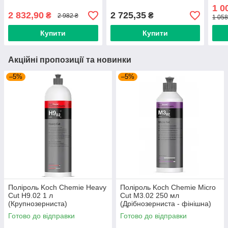
фінішна)
фіні
1 0
2 832,90
2 725,35
₴
₴
2 982 ₴
1 058
Купити
Купити
Акційні пропозиції та новинки
–5%
–5%
Поліроль Koch Chemie Heavy
Поліроль Koch Chemie Micro
Cut H9.02 1 л
Cut M3.02 250 мл
(Крупнозерниста)
(Дрібнозерниста - фінішна)
Готово до відправки
Готово до відправки