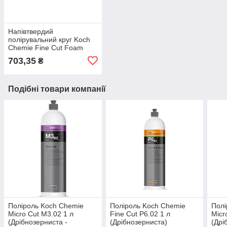
Напівтвердий
полірувальний круг Koch
Chemie Fine Cut Foam
Ø126 мм
703,35
₴
Подібні товари компанії
Поліроль Koch Chemie
Поліроль Koch Chemie
Полі
Micro Cut M3.02 1 л
Fine Cut P6.02 1 л
Micr
(Дрібнозерниста -
(Дрібнозерниста)
(Дрі