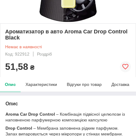
Ароматизатор в авто Aroma Car Drop Control
Black
Немає в наявності
Код: 922912
Роздріб
51,58
₴
Опис
Характеристики
Відгуки про товар
Доставка
Опис
Aroma Car Drop Control
– Комбінація підвісної целюлози із
наповненою парфумерною композицією капсулою
Drop Control
– Мембрана заповнена рідким парфумом.
Запах випаровується через мікропори у стінках мембрани.