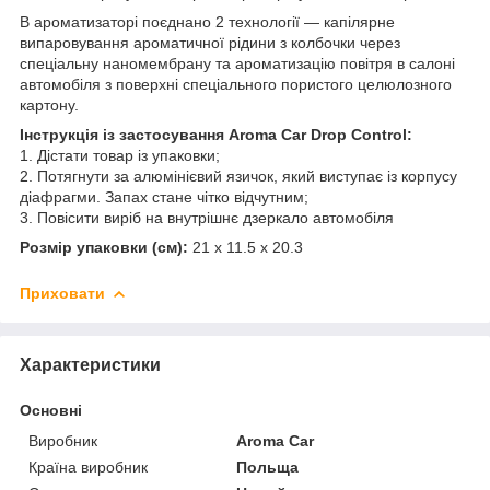
В ароматизаторі поєднано 2 технології — капілярне
випаровування ароматичної рідини з колбочки через
спеціальну наномембрану та ароматизацію повітря в салоні
автомобіля з поверхні спеціального пористого целюлозного
картону.
Інструкція із застосування Aroma Car Drop Control:
1. Дістати товар із упаковки;
2. Потягнути за алюмінієвий язичок, який виступає із корпусу
діафрагми. Запах стане чітко відчутним;
3. Повісити виріб на внутрішнє дзеркало автомобіля
Розмір упаковки (см):
21 x 11.5 x 20.3
Приховати
Характеристики
Основні
Виробник
Aroma Car
Країна виробник
Польща