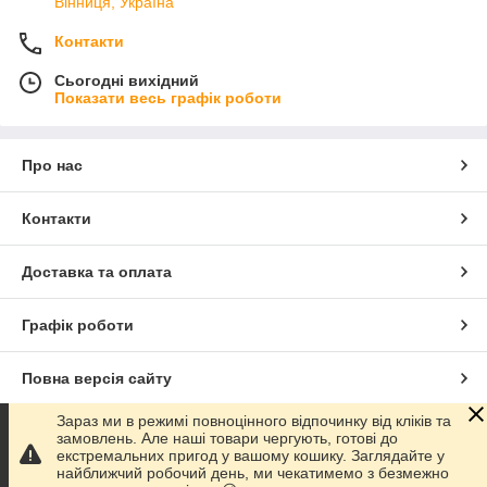
Вінниця, Україна
Контакти
Сьогодні вихідний
Показати весь графік роботи
Про нас
Контакти
Доставка та оплата
Графік роботи
Повна версія сайту
Зараз ми в режимі повноцінного відпочинку від кліків та
Сайт створено на маркетплейсі
Prom.ua
замовлень. Але наші товари чергують, готові до
екстремальних пригод у вашому кошику. Заглядайте у
найближчий робочий день, ми чекатимемо з безмежно
Політика конфіденційності