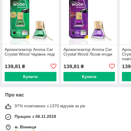
Ароматизатор Aroma Car
Ароматизатор Aroma Car
Аром
Crystal Wood Чарівна леді
Crystal Wood Лісові ягоди
Crys
пові
139,81
139,81
139
₴
₴
Купити
Купити
Про нас
97% позитивних з 1370 відгуків за рік
Працює з 06.11.2018
м. Вінниця