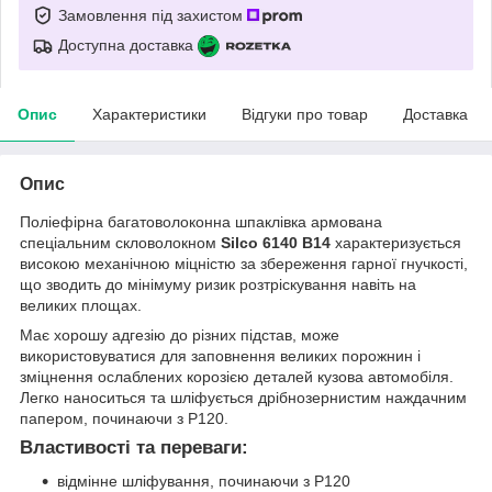
Замовлення під захистом
Доступна доставка
Опис
Характеристики
Відгуки про товар
Доставка
Опис
Поліефірна багатоволоконна шпаклівка армована
спеціальним скловолокном
Silco 6140 B14
характеризується
високою механічною міцністю за збереження гарної гнучкості,
що зводить до мінімуму ризик розтріскування навіть на
великих площах.
Має хорошу адгезію до різних підстав, може
використовуватися для заповнення великих порожнин і
зміцнення ослаблених корозією деталей кузова автомобіля.
Легко наноситься та шліфується дрібнозернистим наждачним
папером, починаючи з P120.
Властивості та переваги:
відмінне шліфування, починаючи з P120