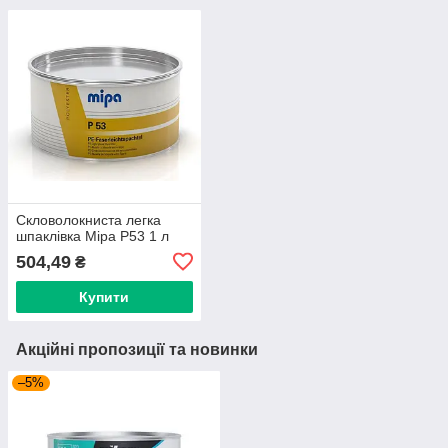
Скловолокниста легка
шпаклівка Mipa P53 1 л
504,49
₴
Купити
Акційні пропозиції та новинки
–5%