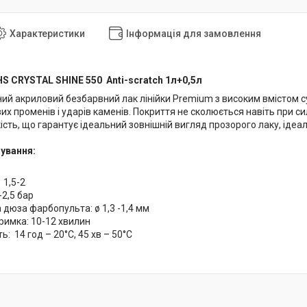
Характеристики
Інформація для замовлення
S CRYSTAL SHINE 550 Anti-scratch 1л+0,5л
й акриловий безбарвний лак лінійки Premium з високим вмістом сух
х променів і ударів каменів. Покриття не сколюється навіть при си
чкість, що гарантує ідеальний зовнішній вигляд прозорого лаку, ід
ування:
 1,5-2
-2,5 бар
дюза фарбопульта: ø 1,3 -1,4 мм
имка: 10-12 хвилин
ь: 14 год – 20°C, 45 хв – 50°C