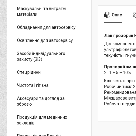
Маскувальні та витратні
матеріали
Опис
Обладнання для автосервісу
Лак прозорий H
Освітлення для автосервісу
Двокомпонентни
ультрафіолетови
Засоби індивідуального
текучість і гну
захисту (ЗІЗ)
Пропорції зміш
Спецрідини
2 : 1 + 5 – 10%
Кількість шарів:
Чистота і гігієна
Робочий тиск: 2
Рекомендована 
Міжшарова витр
Аксесуари та догляд за
Робоча твердіст
зброєю
Продукція для медичних
закладів