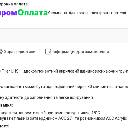
У компанії підключені електронні платежі
Характеристики
Інформація для замовлення
s Filler UHS — двокомпонентний акриловий швидковисихаючий грунт 
є запікання і може бути відшліфований через 80 хвилин після нанесе
ну здатність до заповнення та легке шліфування.
вання:
дується наносити засіб при температурі нижче 18°C.
увати тільки із затвердником ACC 271 та розчинником ACC Acrylic 
ості: