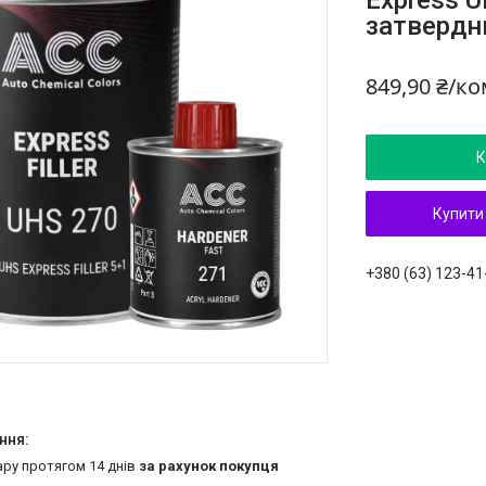
Express U
затвердн
849,90 ₴/к
К
Купити
+380 (63) 123-41
ару протягом 14 днів
за рахунок покупця