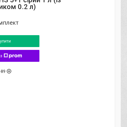
HS 5+1 сірий 1 л (із
иком 0.2 л)
омплект
упити
 з
-89