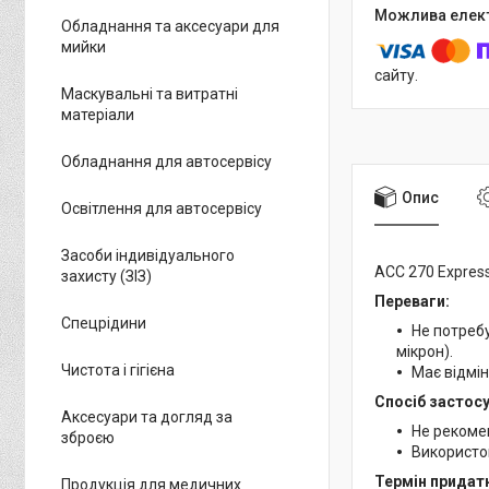
Обладнання та аксесуари для
мийки
сайту.
Маскувальні та витратні
матеріали
Обладнання для автосервісу
Опис
Освітлення для автосервісу
Засоби індивідуального
ACC 270 Expres
захисту (ЗІЗ)
Переваги:
Спецрідини
Не потребу
мікрон).
Чистота і гігієна
Має відмін
Спосіб застосу
Аксесуари та догляд за
Не рекомен
зброєю
Використов
Термін придатн
Продукція для медичних