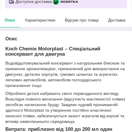
Доступна доставка
Опис
Характеристики
Відгуки про товар
Доставка
Опис
Koch Chemie Motorplast
– Спеціальний
консервант для двигуна
Водовідштовхувальний консервант з натуральним блиском та
приємною ароматизацією, призначений для використання на
двигунах, деталях корпусів, гумових шлангах та агрегатах
легкових автомобілів, автомобілів господарського
призначення тощо.
Оброблені деталі набувають свого первозданного вигляду.
Внаслідок повного висихання (відсутність маслянистої плівки)
запобігає налипанню бруду. Завдяки чудовій проникаючій
здатності Motorplast та утворенню постійно еластичної
захисної плівки, забезпечується захист агрегатів від корозії та
впливу навколишнього середовища.
Витрата:
приблизно від 100 до 200 мл один