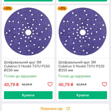
–5%
–5%
Шліфувальний круг 3M
Шліфувальний круг 3M
Cubitron II Hookit 737U P150
Cubitron II Hookit 737U P220
Ø150 мм
Ø150 мм
Готово до відправки
Готово до відправки
40,79
40,79
₴
₴
42,94 ₴
42,94 ₴
Купити
Купити
Показати ще