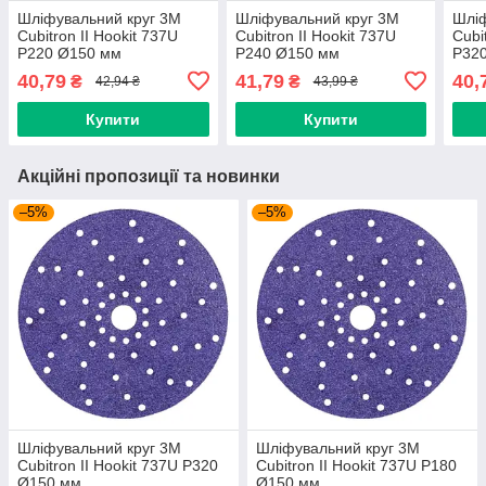
Шліфувальний круг 3M
Шліфувальний круг 3M
Шліф
Cubitron II Hookit 737U
Cubitron II Hookit 737U
Cubi
P220 Ø150 мм
P240 Ø150 мм
P32
40,79
41,79
40,
₴
₴
42,94 ₴
43,99 ₴
Купити
Купити
Акційні пропозиції та новинки
–5%
–5%
Шліфувальний круг 3M
Шліфувальний круг 3M
Cubitron II Hookit 737U P320
Cubitron II Hookit 737U P180
Ø150 мм
Ø150 мм