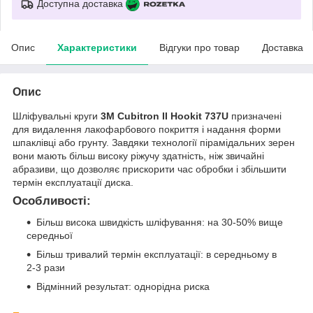
Доступна доставка
Опис
Характеристики
Відгуки про товар
Доставка
Опис
Шліфувальні круги
3M Cubitron II Hookit 737U
призначені
для видалення лакофарбового покриття і надання форми
шпаклівці або грунту. Завдяки технології пірамідальних зерен
вони мають більш високу ріжучу здатність, ніж звичайні
абразиви, що дозволяє прискорити час обробки і збільшити
термін експлуатації диска.
Особливості:
Більш висока швидкість шліфування: на 30-50% вище
середньої
Більш тривалий термін експлуатації: в середньому в
2-3 рази
Відмінний результат: однорідна риска