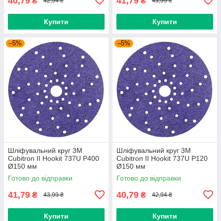
40,79
41,79
₴
₴
42,94 ₴
43,99 ₴
Купити
Купити
–5%
–5%
Шліфувальний круг 3M
Шліфувальний круг 3M
Cubitron II Hookit 737U P400
Cubitron II Hookit 737U P120
Ø150 мм
Ø150 мм
Готово до відправки
Готово до відправки
41,79
40,79
₴
₴
43,99 ₴
42,94 ₴
Купити
Купити