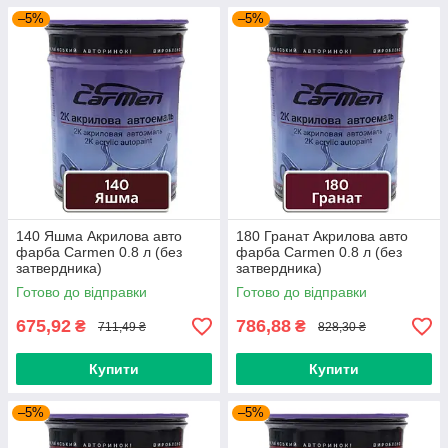
–5%
–5%
140 Яшма Акрилова авто
180 Гранат Акрилова авто
фарба Carmen 0.8 л (без
фарба Carmen 0.8 л (без
затвердника)
затвердника)
Готово до відправки
Готово до відправки
675,92
786,88
₴
₴
711,49 ₴
828,30 ₴
Купити
Купити
–5%
–5%