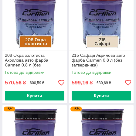
208 Охра золотиста
215 Сафарі Акрилова авто
Акрилова авто фарба
фарба Carmen 0.8 л (без
Carmen 0.8 л (без
затвердника)
затвердника)
Готово до відправки
Готово до відправки
570,56
599,16
₴
₴
600,59 ₴
630,69 ₴
Купити
Купити
–5%
–5%