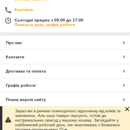
Контакти
Сьогодні працює з 09:00 до 17:00
Показати весь графік роботи
Про нас
Контакти
Доставка та оплата
Графік роботи
Повна версія сайту
Зараз ми в режимі повноцінного відпочинку від кліків та
Сайт створено на маркетплейсі
Prom.ua
замовлень. Але наші товари чергують, готові до
екстремальних пригод у вашому кошику. Заглядайте у
найближчий робочий день, ми чекатимемо з безмежно
Політика конфіденційності
крутими пропозиціями 😉🚗.