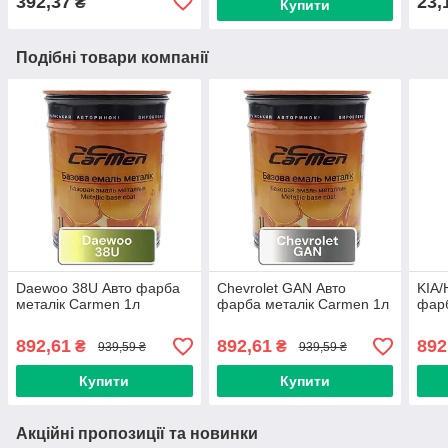
392,37
23,
₴
Купити
Подібні товари компанії
Daewoo 38U Авто фарба
Chevrolet GAN Авто
KIA/
металік Carmen 1л
фарба металік Carmen 1л
фарб
892,61
892,61
892
₴
₴
939,59 ₴
939,59 ₴
Купити
Купити
Акційні пропозиції та новинки