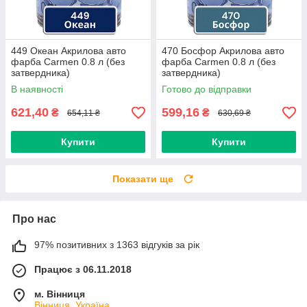
449 Океан Акрилова авто
470 Босфор Акрилова авто
фарба Carmen 0.8 л (без
фарба Carmen 0.8 л (без
затвердника)
затвердника)
В наявності
Готово до відправки
621,40
599,16
₴
₴
654,11 ₴
630,69 ₴
Купити
Купити
Показати ще
Про нас
97% позитивних з 1363 відгуків за рік
Працює з 06.11.2018
м. Вінниця
Вінниця, Україна