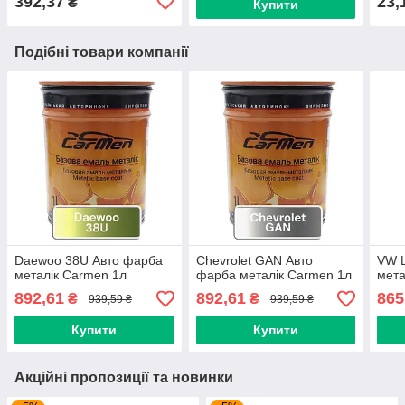
392,37
23,
₴
Купити
Подібні товари компанії
Daewoo 38U Авто фарба
Chevrolet GAN Авто
VW 
металік Carmen 1л
фарба металік Carmen 1л
мета
892,61
892,61
865
₴
₴
939,59 ₴
939,59 ₴
Купити
Купити
Акційні пропозиції та новинки