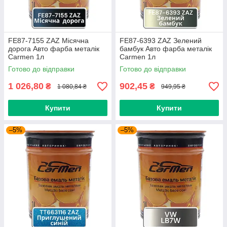
FE87-7155 ZAZ Місячна
FE87-6393 ZAZ Зелений
дорога Авто фарба металік
бамбук Авто фарба металік
Carmen 1л
Carmen 1л
Готово до відправки
Готово до відправки
1 026,80
902,45
₴
₴
1 080,84 ₴
949,95 ₴
Купити
Купити
–5%
–5%