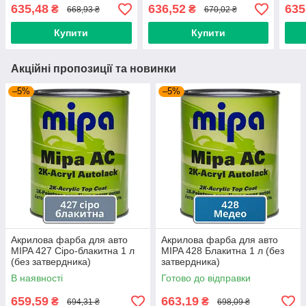
635,48
636,52
635
₴
₴
668,93 ₴
670,02 ₴
Купити
Купити
Акційні пропозиції та новинки
–5%
–5%
Акрилова фарба для авто
Акрилова фарба для авто
MIPA 427 Сіро-блакитна 1 л
MIPA 428 Блакитна 1 л (без
(без затвердника)
затвердника)
В наявності
Готово до відправки
659,59
663,19
₴
₴
694,31 ₴
698,09 ₴