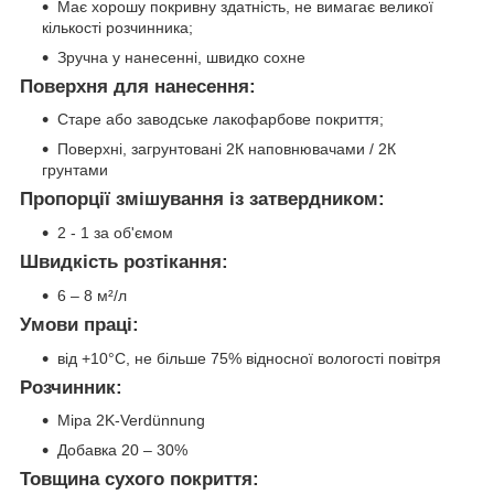
Має хорошу покривну здатність, не вимагає великої
кількості розчинника;
Зручна у нанесенні, швидко сохне
Поверхня для нанесення:
Старе або заводське лакофарбове покриття;
Поверхні, загрунтовані 2К наповнювачами / 2К
грунтами
Пропорції змішування із затвердником:
2 - 1 за об'ємом
Швидкість розтікання:
6 – 8 м²/л
Умови праці:
від +10°C, не більше 75% відносної вологості повітря
Розчинник:
Mipa 2K-Verdünnung
Добавка 20 – 30%
Товщина сухого покриття: