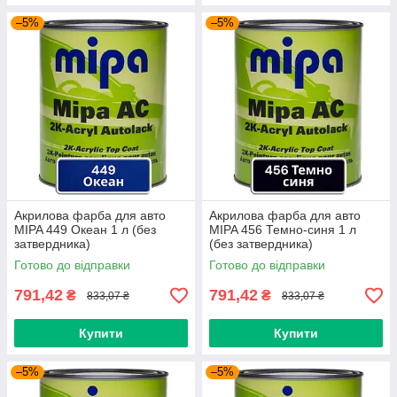
–5%
–5%
Акрилова фарба для авто
Акрилова фарба для авто
MIPA 449 Океан 1 л (без
MIPA 456 Темно-синя 1 л
затвердника)
(без затвердника)
Готово до відправки
Готово до відправки
791,42
791,42
₴
₴
833,07 ₴
833,07 ₴
Купити
Купити
–5%
–5%