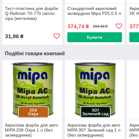
Тест-пластина для фарби
Стандартний акриловий
Акри
Q-Refinish 70-770 світло-
затвердник Mipa P25 0.5 л
2K V
сіра (металева)
374,74
377
₴
394,46 ₴
31,96
₴
Купити
Подібні товари компанії
Акрилова фарба для авто
Акрилова фарба для авто
Акри
MIPA 208 Охра 1 л (без
MIPA 307 Зелений сад 1 л
MIPA
затвердника)
(без затвердника)
(без