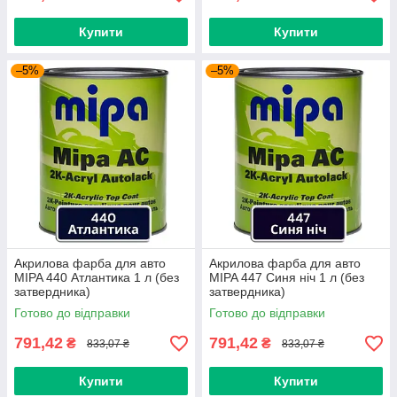
Купити
Купити
–5%
–5%
Акрилова фарба для авто
Акрилова фарба для авто
MIPA 440 Атлантика 1 л (без
MIPA 447 Синя ніч 1 л (без
затвердника)
затвердника)
Готово до відправки
Готово до відправки
791,42
791,42
₴
₴
833,07 ₴
833,07 ₴
Купити
Купити