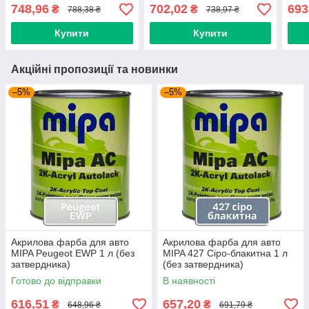
748,96
702,02
693
₴
₴
788,38 ₴
738,97 ₴
Купити
Купити
Акційні пропозиції та новинки
–5%
–5%
Акрилова фарба для авто
Акрилова фарба для авто
MIPA Peugeot EWP 1 л (без
MIPA 427 Сіро-блакитна 1 л
затвердника)
(без затвердника)
Готово до відправки
В наявності
616,51
657,20
₴
₴
648,96 ₴
691,79 ₴