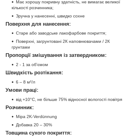
Має хорошу покривну здатність, не вимагає великої
кількості розчинника;
Зручна у нанесенні, швидко сохне
Поверхня для нанесення:
Старе або заводське лакофарбове покриття;
Поверхні, загрунтовані 2К наповнювачами / 2К
грунтами
Пропорції змішування із затвердником:
2 - 1 за об'ємом
Швидкість розтікання:
6 – 8 м²/л
Умови праці:
від +10°C, не більше 75% відносної вологості повітря
Розчинник:
Mipa 2K-Verdünnung
Добавка 20 – 30%
Товщина сухого покриття: