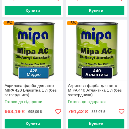
Купити
Купити
–5%
–5%
Акрилова фарба для авто
Акрилова фарба для авто
MIPA 428 Блакитна 1 л (без
MIPA 440 Атлантика 1 л (без
затвердника)
затвердника)
Готово до відправки
Готово до відправки
663,19
791,42
₴
₴
698,09 ₴
833,07 ₴
Купити
Купити