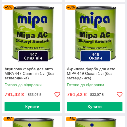
–5%
–5%
Акрилова фарба для авто
Акрилова фарба для авто
MIPA 447 Синя ніч 1 л (без
MIPA 449 Океан 1 л (без
затвердника)
затвердника)
Готово до відправки
Готово до відправки
791,42
791,42
₴
₴
833,07 ₴
833,07 ₴
Купити
Купити
–5%
–5%