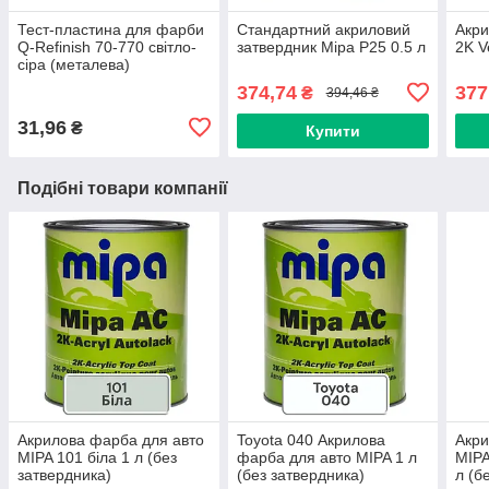
Тест-пластина для фарби
Стандартний акриловий
Акри
Q-Refinish 70-770 світло-
затвердник Mipa P25 0.5 л
2K V
сіра (металева)
374,74
377
₴
394,46 ₴
31,96
₴
Купити
Подібні товари компанії
Акрилова фарба для авто
Toyota 040 Акрилова
Акри
MIPA 101 біла 1 л (без
фарба для авто MIPA 1 л
MIPA
затвердника)
(без затвердника)
л (б