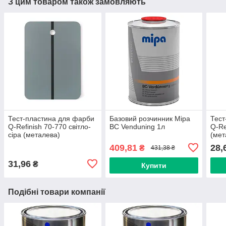
З цим товаром також замовляють
Тест-пластина для фарби
Базовий розчинник Mipa
Тест
Q-Refinish 70-770 світло-
BC Venduning 1л
Q-Re
сіра (металева)
(мет
409,81
28,
₴
431,38 ₴
31,96
₴
Купити
Подібні товари компанії