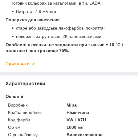
готових кольорах за каталогами, в т.ч. LADA
Витрата: 7-9 м²/літр.
Поверхня для нанесення:
старе або заводське лакофарбові покриття;
поверхні, загрунтовані 2К наповнювачами.
Особливі вказівки: не завдавати при t нижче + 10 °С і
вологості повітря вище 75%.
Приховати
Характеристики
Основні
Виробник
Mipa
Країна виробник
Німеччина
Код фарби
VW LA7U
Об`єм
1000 мл
Ступінь блиску
Високоглянсова