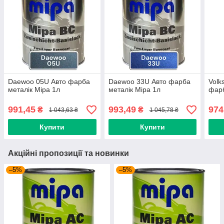
Daewoo 05U Авто фарба
Daewoo 33U Авто фарба
Volk
металік Mipa 1л
металік Mipa 1л
фарб
991,45
993,49
974
₴
₴
1 043,63 ₴
1 045,78 ₴
Купити
Купити
Акційні пропозиції та новинки
–5%
–5%