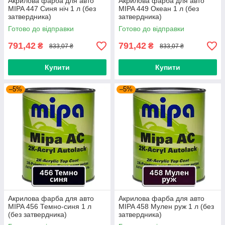
Акрилова фарба для авто
Акрилова фарба для авто
MIPA 447 Синя ніч 1 л (без
MIPA 449 Океан 1 л (без
затвердника)
затвердника)
Готово до відправки
Готово до відправки
791,42
791,42
₴
₴
833,07 ₴
833,07 ₴
Купити
Купити
–5%
–5%
Акрилова фарба для авто
Акрилова фарба для авто
MIPA 456 Темно-синя 1 л
MIPA 458 Мулен руж 1 л (без
(без затвердника)
затвердника)