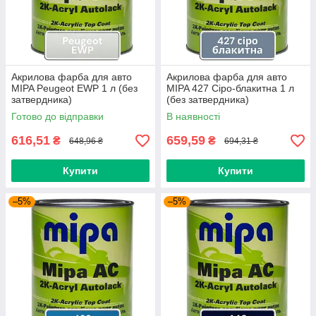
Акрилова фарба для авто
Акрилова фарба для авто
MIPA Peugeot EWP 1 л (без
MIPA 427 Сіро-блакитна 1 л
затвердника)
(без затвердника)
Готово до відправки
В наявності
616,51
659,59
₴
₴
648,96 ₴
694,31 ₴
Купити
Купити
–5%
–5%