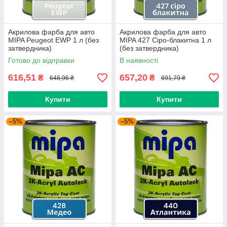
Акрилова фарба для авто
Акрилова фарба для авто
MIPA Peugeot EWP 1 л (без
MIPA 427 Сіро-блакитна 1 л
затвердника)
(без затвердника)
Готово до відправки
В наявності
616,51
657,20
₴
₴
648,96 ₴
691,79 ₴
Купити
Купити
–5%
–5%