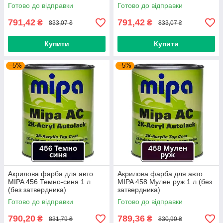
Готово до відправки
Готово до відправки
791,42
791,42
₴
₴
833,07 ₴
833,07 ₴
Купити
Купити
–5%
–5%
Акрилова фарба для авто
Акрилова фарба для авто
MIPA 456 Темно-синя 1 л
MIPA 458 Мулен руж 1 л (без
(без затвердника)
затвердника)
Готово до відправки
Готово до відправки
790,20
789,36
₴
₴
831,79 ₴
830,90 ₴