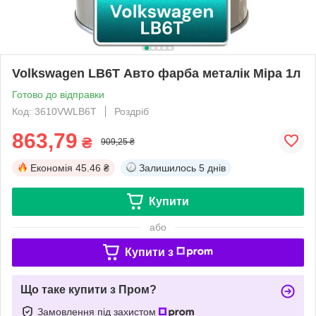
Volkswagen LB6T Авто фарба металік Mipa 1л
Готово до відправки
Код: 3610VWLB6T
Роздріб
863,79
₴
909,25 ₴
Економія
45.46 ₴
Залишилось
5 днів
Купити
або
Купити з
Що таке купити з Пром?
Замовлення під захистом