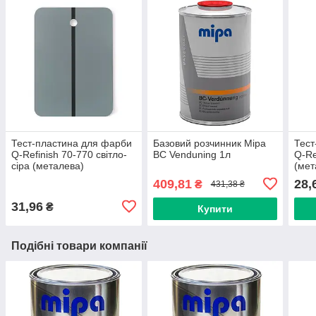
Тест-пластина для фарби
Базовий розчинник Mipa
Тест
Q-Refinish 70-770 світло-
BC Venduning 1л
Q-Re
сіра (металева)
(мет
409,81
28,
₴
431,38 ₴
31,96
₴
Купити
Подібні товари компанії