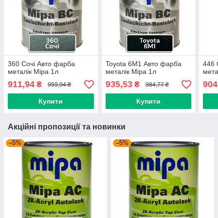
360 Сочі Авто фарба
Toyota 6M1 Авто фарба
446 
металік Mipa 1л
металік Mipa 1л
мета
911,94
935,53
904
₴
₴
959,94 ₴
984,77 ₴
Купити
Купити
Акційні пропозиції та новинки
–5%
–5%