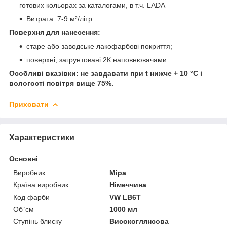
готових кольорах за каталогами, в т.ч. LADA
Витрата: 7-9 м²/літр.
Поверхня для нанесення:
старе або заводське лакофарбові покриття;
поверхні, загрунтовані 2К наповнювачами.
Особливі вказівки: не завдавати при t нижче + 10 °С і
вологості повітря вище 75%.
Приховати
Характеристики
Основні
Виробник
Mipa
Країна виробник
Німеччина
Код фарби
VW LB6T
Об`єм
1000 мл
Ступінь блиску
Високоглянсова