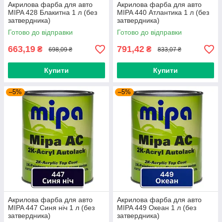
Акрилова фарба для авто
Акрилова фарба для авто
MIPA 428 Блакитна 1 л (без
MIPA 440 Атлантика 1 л (без
затвердника)
затвердника)
Готово до відправки
Готово до відправки
663,19
791,42
₴
₴
698,09 ₴
833,07 ₴
Купити
Купити
–5%
–5%
Акрилова фарба для авто
Акрилова фарба для авто
MIPA 447 Синя ніч 1 л (без
MIPA 449 Океан 1 л (без
затвердника)
затвердника)