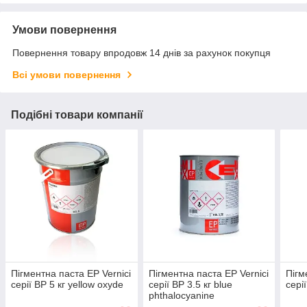
Умови повернення
Повернення товару впродовж 14 днів за рахунок покупця
Всі умови повернення
Подібні товари компанії
Пігментна паста EP Vernici
Пігментна паста EP Vernici
Пігм
серії BP 5 кг yellow oxyde
серії BP 3.5 кг blue
сері
phthalocyanine