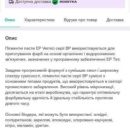
Доступна доставка
Опис
Характеристики
Відгуки про товар
Доставка
Опис
Пігментні пасти EP Vernici серії BP використовуються для
приготування фарб на основі органічних і водорозчинних
зв'язуючих, зазначених у програмному забезпеченні EP Tint.
Завдяки прогресивній формулі з сумішшю смол і широкому
спектру сумісності, пігментні пасти серії BP сумісні з
основними типами продуктів, що використовуються в секторі
промислового забарвлення. Високий рівень мікронизації,
досягається на етапі виробництва, що гарантує оптимальну
фарбувальну здатність й ідеальну стабільність протягом
довгого часу.
Основні біндера, які можуть бути використані: алкідні,
поліуретанові, акрилові, епоксидні, хлоровано-каучукові,
нітро, меламін, уретан.