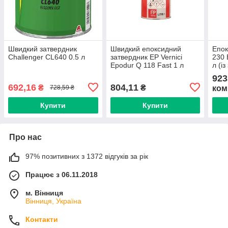
Швидкий затвердник
Швидкий епоксидний
Епок
Challenger CL640 0.5 л
затвердник EP Vernici
230 
Epodur Q 118 Fast 1 л
л (і
923
692,16
804,11
₴
₴
ком
728,59 ₴
Купити
Купити
Про нас
97% позитивних з 1372 відгуків за рік
Працює з 06.11.2018
м. Вінниця
Вінниця, Україна
Контакти